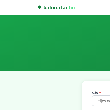
🥦 kalóriatar
.hu
Név
*