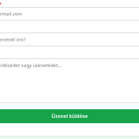
*
Üzenet küldése