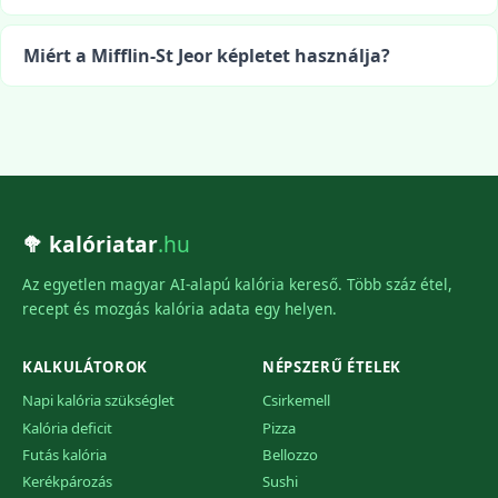
Miért a Mifflin-St Jeor képletet használja?
🥦 kalóriatar
.hu
Az egyetlen magyar AI-alapú kalória kereső. Több száz étel,
recept és mozgás kalória adata egy helyen.
KALKULÁTOROK
NÉPSZERŰ ÉTELEK
Napi kalória szükséglet
Csirkemell
Kalória deficit
Pizza
Futás kalória
Bellozzo
Kerékpározás
Sushi