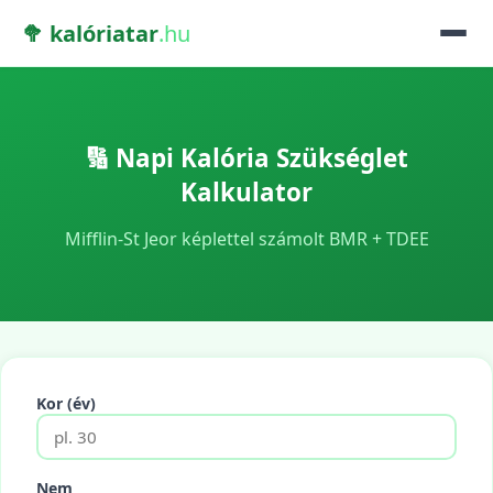
🥦 kalóriatar
.hu
🔢 Napi Kalória Szükséglet
Kalkulator
Mifflin-St Jeor képlettel számolt BMR + TDEE
Kor (év)
Nem