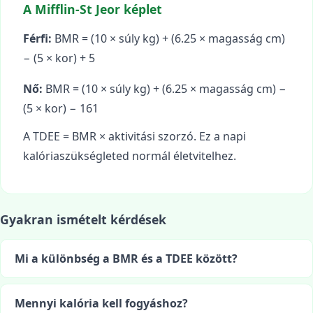
A Mifflin-St Jeor képlet
Férfi:
BMR = (10 × súly kg) + (6.25 × magasság cm)
− (5 × kor) + 5
Nő:
BMR = (10 × súly kg) + (6.25 × magasság cm) −
(5 × kor) − 161
A TDEE = BMR × aktivitási szorzó. Ez a napi
kalóriaszükségleted normál életvitelhez.
Gyakran ismételt kérdések
Mi a különbség a BMR és a TDEE között?
Mennyi kalória kell fogyáshoz?