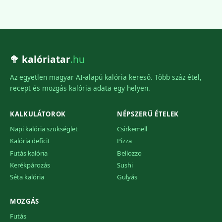
🥦 kalóriatar
.hu
Az egyetlen magyar AI-alapú kalória kereső. Több száz étel,
recept és mozgás kalória adata egy helyen.
KALKULÁTOROK
NÉPSZERŰ ÉTELEK
Napi kalória szükséglet
Csirkemell
Kalória deficit
Pizza
Futás kalória
Bellozzo
Kerékpározás
Sushi
Séta kalória
Gulyás
MOZGÁS
Futás