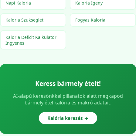
Napi Kaloria
Kaloria Igeny
Kaloria Szukseglet
Fogyas Kaloria
Kaloria Deficit Kalkulator
Ingyenes
Keress bármely ételt!
AI-alapú keresőnkkel pillanatok alatt megkapod
bármely étel kalória és makró adatait.
Kalória keresés →