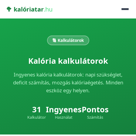
🥦 kalóriatar
.hu
🔢 Kalkulátorok
Kalória kalkulátorok
Ingyenes kalória kalkulátorok: napi szükséglet,
deficit számítás, mozgás kalóriaégetés. Minden
eszköz egy helyen.
31
Ingyenes
Pontos
Kalkulátor
Használat
Számítás