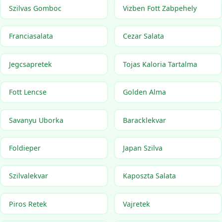
Szilvas Gomboc
Vizben Fott Zabpehely
Franciasalata
Cezar Salata
Jegcsapretek
Tojas Kaloria Tartalma
Fott Lencse
Golden Alma
Savanyu Uborka
Baracklekvar
Foldieper
Japan Szilva
Szilvalekvar
Kaposzta Salata
Piros Retek
Vajretek