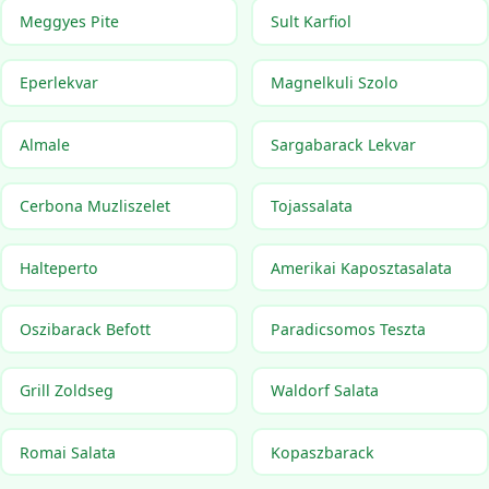
Meggyes Pite
Sult Karfiol
Eperlekvar
Magnelkuli Szolo
Almale
Sargabarack Lekvar
Cerbona Muzliszelet
Tojassalata
Halteperto
Amerikai Kaposztasalata
Oszibarack Befott
Paradicsomos Teszta
Grill Zoldseg
Waldorf Salata
Romai Salata
Kopaszbarack