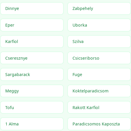
Dinnye
Zabpehely
Eper
Uborka
Karfiol
Szilva
Cseresznye
Csicseriborso
Sargabarack
Fuge
Meggy
Koktelparadicsom
Tofu
Rakott Karfiol
1 Alma
Paradicsomos Kaposzta