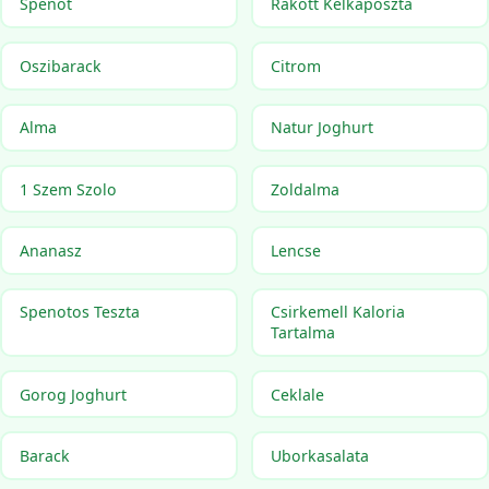
Spenot
Rakott Kelkaposzta
Oszibarack
Citrom
Alma
Natur Joghurt
1 Szem Szolo
Zoldalma
Ananasz
Lencse
Spenotos Teszta
Csirkemell Kaloria
Tartalma
Gorog Joghurt
Ceklale
Barack
Uborkasalata