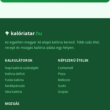
🥦 kalóriatar
.hu
Az egyetlen magyar AI-alapú kalória kereső. Több száz étel,
recept és mozgás kalória adata egy helyen.
KALKULÁTOROK
NÉPSZERŰ ÉTELEK
Napi kalória szükséglet
Csirkemell
Kalória deficit
Pizza
Futás kalória
Bellozzo
Kerékpározás
Sushi
Séta kalória
Gulyás
MOZGÁS