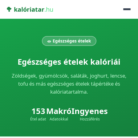
🥦 kalóriatar
.hu
🥗 Egészséges ételek
Egészséges ételek kalóriái
Zöldségek, gyümölcsök, saláták, joghurt, lencse,
tofu és más egészséges ételek tápértéke és
kalóriatartalma.
153
Makró
Ingyenes
Étel adat
Adatokkal
Hozzáférés