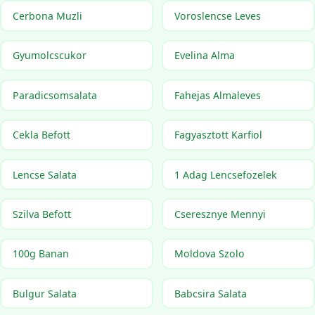
Cerbona Muzli
Voroslencse Leves
Gyumolcscukor
Evelina Alma
Paradicsomsalata
Fahejas Almaleves
Cekla Befott
Fagyasztott Karfiol
Lencse Salata
1 Adag Lencsefozelek
Szilva Befott
Cseresznye Mennyi
100g Banan
Moldova Szolo
Bulgur Salata
Babcsira Salata