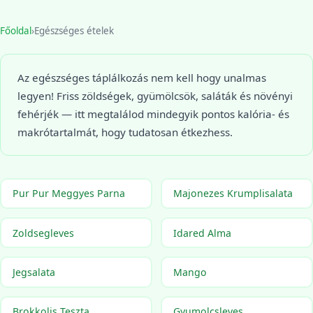
Főoldal
›
Egészséges ételek
Az egészséges táplálkozás nem kell hogy unalmas
legyen! Friss zöldségek, gyümölcsök, saláták és növényi
fehérjék — itt megtalálod mindegyik pontos kalória- és
makrótartalmát, hogy tudatosan étkezhess.
Pur Pur Meggyes Parna
Majonezes Krumplisalata
Zoldsegleves
Idared Alma
Jegsalata
Mango
Brokkolis Teszta
Gyumolcsleves