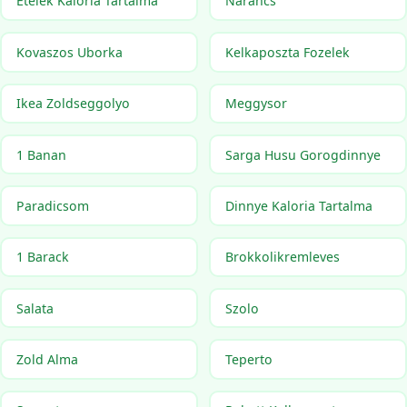
Etelek Kaloria Tartalma
Narancs
Kovaszos Uborka
Kelkaposzta Fozelek
Ikea Zoldseggolyo
Meggysor
1 Banan
Sarga Husu Gorogdinnye
Paradicsom
Dinnye Kaloria Tartalma
1 Barack
Brokkolikremleves
Salata
Szolo
Zold Alma
Teperto