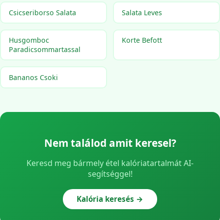
Csicseriborso Salata
Salata Leves
Husgomboc
Korte Befott
Paradicsommartassal
Bananos Csoki
Nem találod amit keresel?
Keresd meg bármely étel kalóriatartalmát AI-
segítséggel!
Kalória keresés →