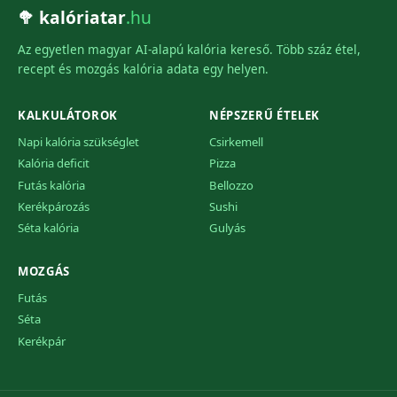
🥦 kalóriatar
.hu
Az egyetlen magyar AI-alapú kalória kereső. Több száz étel,
recept és mozgás kalória adata egy helyen.
KALKULÁTOROK
NÉPSZERŰ ÉTELEK
Napi kalória szükséglet
Csirkemell
Kalória deficit
Pizza
Futás kalória
Bellozzo
Kerékpározás
Sushi
Séta kalória
Gulyás
MOZGÁS
Futás
Séta
Kerékpár