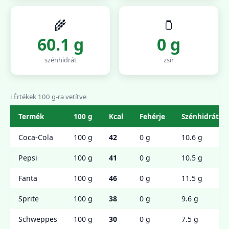
🌾
🫙
60.1 g
0 g
szénhidrát
zsír
ℹ️ Értékek 100 g-ra vetítve
Termék
100 g
Kcal
Fehérje
Szénhidrát
Coca-Cola
100 g
42
0 g
10.6 g
Pepsi
100 g
41
0 g
10.5 g
Fanta
100 g
46
0 g
11.5 g
Sprite
100 g
38
0 g
9.6 g
Schweppes
100 g
30
0 g
7.5 g