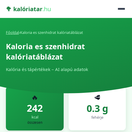
🥦 kalóriatar
.hu
Főoldal
›
Kaloria es szenhidrat kalóriatáblázat
Kaloria es szenhidrat
kalóriatáblázat
Kalória és tápértékek – AI alapú adatok
🔥
🥩
242
0.3 g
kcal
fehérje
összesen