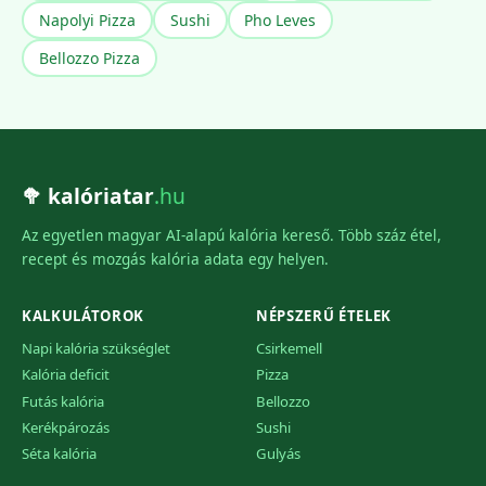
Napolyi Pizza
Sushi
Pho Leves
Bellozzo Pizza
🥦 kalóriatar
.hu
Az egyetlen magyar AI-alapú kalória kereső. Több száz étel,
recept és mozgás kalória adata egy helyen.
KALKULÁTOROK
NÉPSZERŰ ÉTELEK
Napi kalória szükséglet
Csirkemell
Kalória deficit
Pizza
Futás kalória
Bellozzo
Kerékpározás
Sushi
Séta kalória
Gulyás