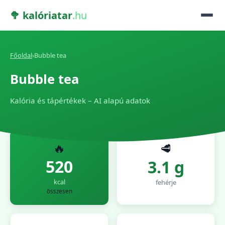
🥦 kalóriatar
.hu
Főoldal
›
Bubble tea
Bubble tea
Kalória és tápértékek – AI alapú adatok
🔥
🥩
520
3.1 g
kcal
fehérje
összesen