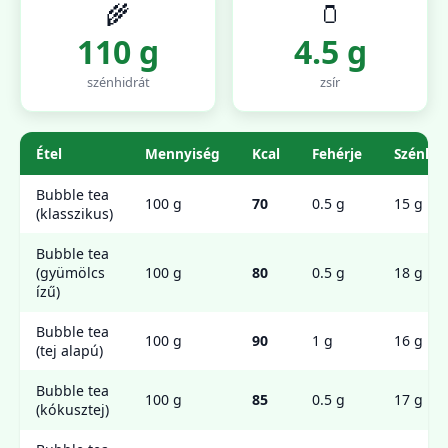
🌾
🫙
110 g
4.5 g
szénhidrát
zsír
Étel
Mennyiség
Kcal
Fehérje
Szénhid
Bubble tea
100 g
70
0.5 g
15 g
(klasszikus)
Bubble tea
(gyümölcs
100 g
80
0.5 g
18 g
ízű)
Bubble tea
100 g
90
1 g
16 g
(tej alapú)
Bubble tea
100 g
85
0.5 g
17 g
(kókusztej)