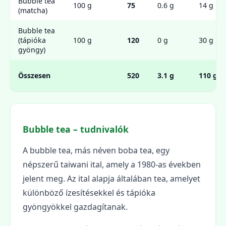
Bubble tea
100 g
75
0.6 g
14 g
(matcha)
Bubble tea
(tápióka
100 g
120
0 g
30 g
gyöngy)
Összesen
520
3.1 g
110 g
Bubble tea – tudnivalók
A bubble tea, más néven boba tea, egy
népszerű taiwani ital, amely a 1980-as években
jelent meg. Az ital alapja általában tea, amelyet
különböző ízesítésekkel és tápióka
gyöngyökkel gazdagítanak.