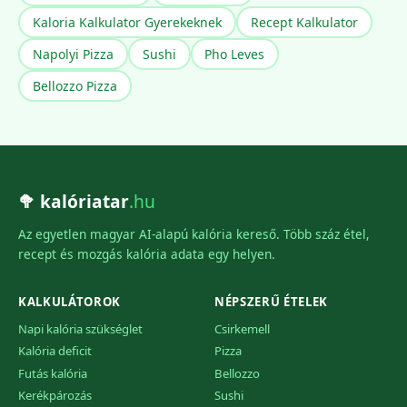
Kaloria Kalkulator Gyerekeknek
Recept Kalkulator
Napolyi Pizza
Sushi
Pho Leves
Bellozzo Pizza
🥦 kalóriatar
.hu
Az egyetlen magyar AI-alapú kalória kereső. Több száz étel,
recept és mozgás kalória adata egy helyen.
KALKULÁTOROK
NÉPSZERŰ ÉTELEK
Napi kalória szükséglet
Csirkemell
Kalória deficit
Pizza
Futás kalória
Bellozzo
Kerékpározás
Sushi