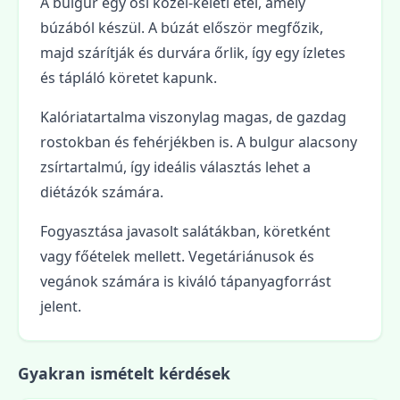
A bulgur egy ősi közel-keleti étel, amely
búzából készül. A búzát először megfőzik,
majd szárítják és durvára őrlik, így egy ízletes
és tápláló köretet kapunk.
Kalóriatartalma viszonylag magas, de gazdag
rostokban és fehérjékben is. A bulgur alacsony
zsírtartalmú, így ideális választás lehet a
diétázók számára.
Fogyasztása javasolt salátákban, köretként
vagy főételek mellett. Vegetáriánusok és
vegánok számára is kiváló tápanyagforrást
jelent.
Gyakran ismételt kérdések