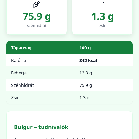
🌾
🫙
75.9 g
1.3 g
szénhidrát
zsír
Tápanyag
100 g
Kalória
342 kcal
Fehérje
12.3 g
Szénhidrát
75.9 g
Zsír
1.3 g
Bulgur – tudnivalók