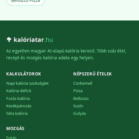
Bellozzo Pizza
🥦 kalóriatar
.hu
Az egyetlen magyar AI-alapú kalória kereső. Több száz étel,
recept és mozgás kalória adata egy helyen.
KALKULÁTOROK
NÉPSZERŰ ÉTELEK
Napi kalória szükséglet
Csirkemell
Kalória deficit
Pizza
Futás kalória
Bellozzo
Kerékpározás
Sushi
Séta kalória
Gulyás
MOZGÁS
Futás