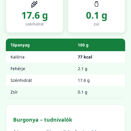
🌾
🫙
17.6 g
0.1 g
szénhidrát
zsír
Tápanyag
100 g
Kalória
77 kcal
Fehérje
2.1 g
Szénhidrát
17.6 g
Zsír
0.1 g
Burgonya – tudnivalók