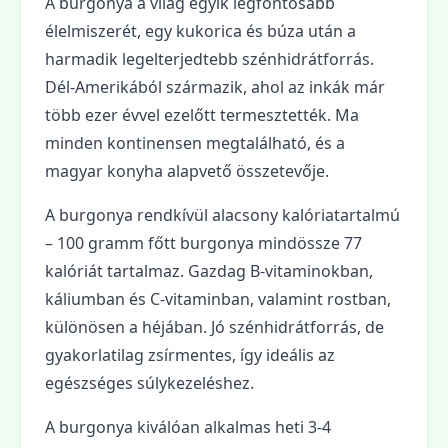
A burgonya a világ egyik legfontosabb
élelmiszerét, egy kukorica és búza után a
harmadik legelterjedtebb szénhidrátforrás.
Dél-Amerikából származik, ahol az inkák már
több ezer évvel ezelőtt termesztették. Ma
minden kontinensen megtalálható, és a
magyar konyha alapvető összetevője.
A burgonya rendkívül alacsony kalóriatartalmú
– 100 gramm főtt burgonya mindössze 77
kalóriát tartalmaz. Gazdag B-vitaminokban,
káliumban és C-vitaminban, valamint rostban,
különösen a héjában. Jó szénhidrátforrás, de
gyakorlatilag zsírmentes, így ideális az
egészséges súlykezeléshez.
A burgonya kiválóan alkalmas heti 3-4