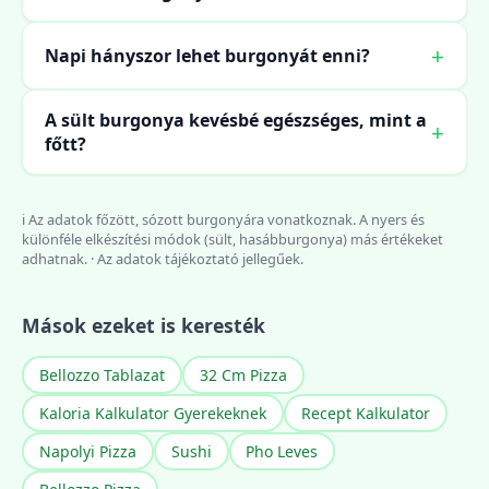
Napi hányszor lehet burgonyát enni?
A sült burgonya kevésbé egészséges, mint a
főtt?
ℹ️ Az adatok főzött, sózott burgonyára vonatkoznak. A nyers és
különféle elkészítési módok (sült, hasábburgonya) más értékeket
adhatnak. · Az adatok tájékoztató jellegűek.
Mások ezeket is keresték
Bellozzo Tablazat
32 Cm Pizza
Kaloria Kalkulator Gyerekeknek
Recept Kalkulator
Napolyi Pizza
Sushi
Pho Leves