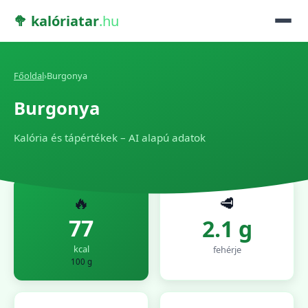
🥦 kalóriatar
.hu
Főoldal
›
Burgonya
Burgonya
Kalória és tápértékek – AI alapú adatok
🔥
🥩
77
2.1 g
kcal
fehérje
100 g