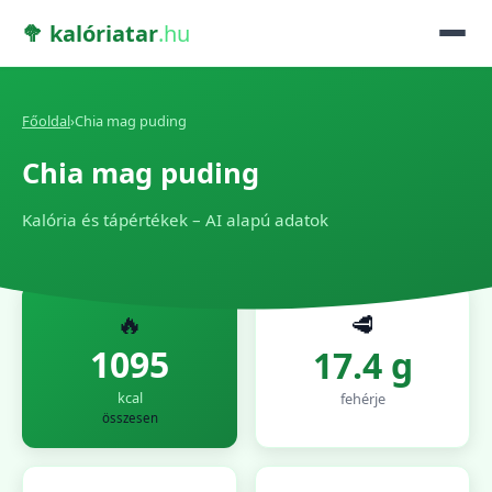
🥦 kalóriatar
.hu
Főoldal
›
Chia mag puding
Chia mag puding
Kalória és tápértékek – AI alapú adatok
🔥
🥩
1095
17.4 g
kcal
fehérje
összesen