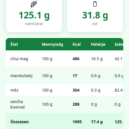
🌾
🫙
125.1 g
31.8 g
szénhidrát
zsír
Étel
Mennyiség
Kcal
Fehérje
Szénhi
chia mag
100 g
486
16.5 g
42.1 g
mandulatej
100 g
17
0.6 g
0.6 g
méz
100 g
304
0.3 g
82.4 g
vanília
100 g
288
0 g
0 g
kivonat
Összesen
1095
17.4 g
125.1 g