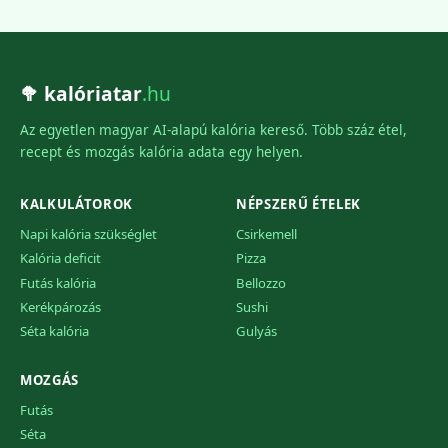
🥦 kalóriatar
.hu
Az egyetlen magyar AI-alapú kalória kereső. Több száz étel,
recept és mozgás kalória adata egy helyen.
KALKULÁTOROK
NÉPSZERŰ ÉTELEK
Napi kalória szükséglet
Csirkemell
Kalória deficit
Pizza
Futás kalória
Bellozzo
Kerékpározás
Sushi
Séta kalória
Gulyás
MOZGÁS
Futás
Séta