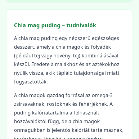
Chia mag puding – tudnivalók
A chia mag puding egy népszerű egészséges
desszert, amely a chia magok és folyadék
(például tej vagy növényi tej) kombinálásával
készül. Eredete a majákhoz és az aztékokhoz
nyúlik vissza, akik tápláló tulajdonságai miatt
fogyasztották.
A chia magok gazdag forrásai az omega-3
zsírsavaknak, rostoknak és fehérjéknek. A
puding kalóriatartalma a felhasznált
hozzávalóktól függ, de a chia magok
önmagukban is jelentős kalóriát tartalmaznak,
így érdemes figyelni a mennyiségekre.