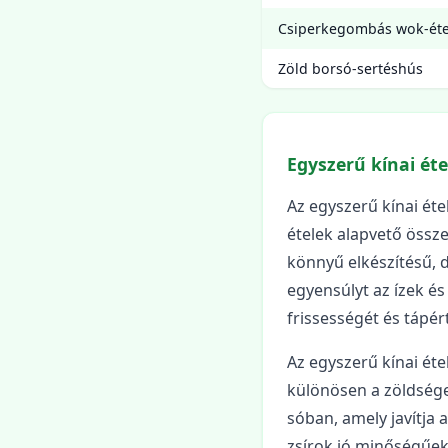
Csiperkegombás wok-éte
Zöld borsó-sertéshús
Egyszerű kínai éte
Az egyszerű kínai éte
ételek alapvető össze
könnyű elkészítésű, 
egyensúlyt az ízek és
frissességét és tápér
Az egyszerű kínai ét
különösen a zöldsége
sóban, amely javítja 
zsírok jó minőségűek,