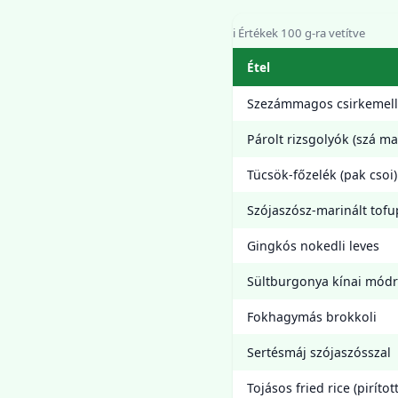
ℹ️ Értékek 100 g-ra vetítve
Étel
Szezámmagos csirkemell
Párolt rizsgolyók (szá ma
Tücsök-főzelék (pak csoi)
Szójaszósz-marinált tofu
Gingkós nokedli leves
Sültburgonya kínai mód
Fokhagymás brokkoli
Sertésmáj szójaszósszal
Tojásos fried rice (pirított