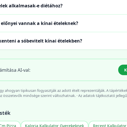
elek alkalmasak-e diétához?
 előnyei vannak a kínai ételeknek?
nteni a sóbevitelt kínai ételekben?
ámítása AI-val:
K
 vagy ahogyan tipikusan fogyasztják az adott ételt reprezentálják. A tápértéke
az összetevők minősége szerint változhatnak. · Az adatok tájékoztató jellegű
sték
Cm Pizza
Kaloria Kalkulator Gyerekeknek
Recept Kalkulator