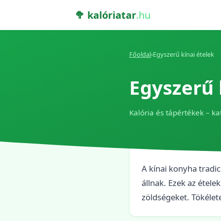
🥦 kalóriatar
.hu
Főoldal
›
Egyszerű kínai ételek
Egyszerű 
Kalória és tápértékek – ka
A kínai konyha tradi
állnak. Ezek az étele
zöldségeket. Tökélet