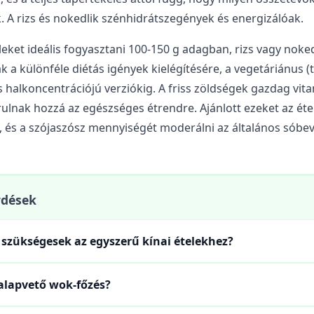
 A rizs és nokedlik szénhidrátszegények és energizálóak.
leket ideális fogyasztani 100-150 g adagban, rizs vagy noked
ak a különféle diétás igények kielégítésére, a vegetáriánus (
s halkoncentrációjú verziókig. A friss zöldségek gazdag vit
ulnak hozzá az egészséges étrendre. Ajánlott ezeket az éte
i, és a szójaszósz mennyiségét moderálni az általános sóbev
rdések
szükségesek az egyszerű kínai ételekhez?
 alapvető wok-főzés?