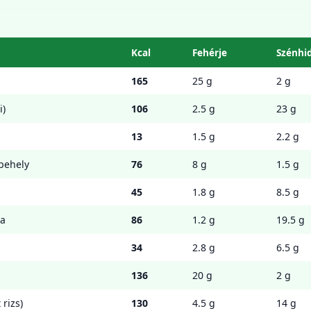
Kcal
Fehérje
Szénhi
165
25 g
2 g
i)
106
2.5 g
23 g
13
1.5 g
2.2 g
pehely
76
8 g
1.5 g
45
1.8 g
8.5 g
ra
86
1.2 g
19.5 g
34
2.8 g
6.5 g
136
20 g
2 g
 rizs)
130
4.5 g
14 g