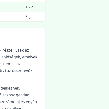
1.2 g
5 g
k részei. Ezek az
ss zöldségek, amelyek
a kiemeli az
őrzi az összetevők
ndelkeznek,
zójaszósz gazdag
 szezámolaj és egyéb
ket és milyen