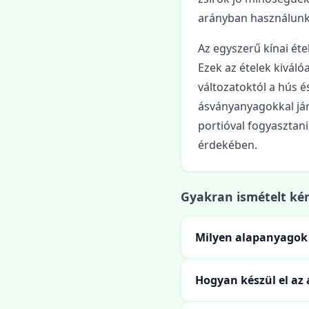
arányban használunk.
Az egyszerű kínai éte
Ezek az ételek kiváló
változatoktól a hús é
ásványanyagokkal jár
portióval fogyasztan
érdekében.
Gyakran ismételt ké
Milyen alapanyagok 
Hogyan készül el az