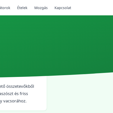
átorok
Ételek
Mozgás
Kapcsolat
vető összetevőkből
szószt és friss
gy vacsorához.