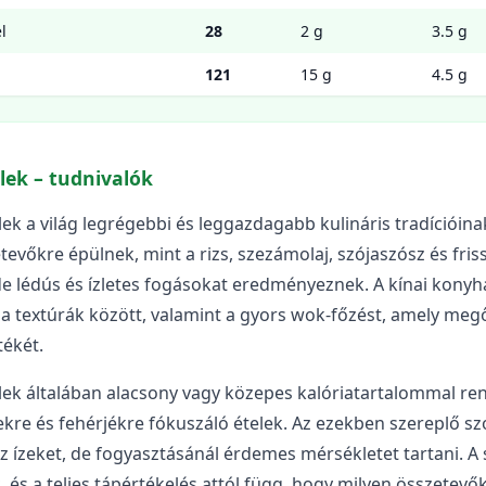
l
28
2 g
3.5 g
121
15 g
4.5 g
lek – tudnivalók
lek a világ legrégebbi és leggazdagabb kulináris tradícióina
tevőkre épülnek, mint a rizs, szezámolaj, szójaszósz és fri
de lédús és ízletes fogásokat eredményeznek. A kínai konyh
 a textúrák között, valamint a gyors wok-főzést, amely meg
tékét.
elek általában alacsony vagy közepes kalóriatartalommal re
kre és fehérjékre fókuszáló ételek. Az ezekben szereplő s
az ízeket, de fogyasztásánál érdemes mérsékletet tartani. A
 és a teljes tápértékelés attól függ, hogy milyen összetevő