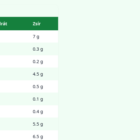
drát
Zsír
7 g
0.3 g
0.2 g
4.5 g
0.5 g
0.1 g
0.4 g
5.5 g
6.5 g