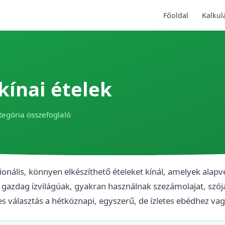
Főoldal
Kalkul
kínai ételek
tegória összefoglaló
cionális, könnyen elkészíthető ételeket kínál, amelyek alap
k gazdag ízvilágúak, gyakran használnak szezámolajat, szója
es választás a hétköznapi, egyszerű, de ízletes ebédhez va