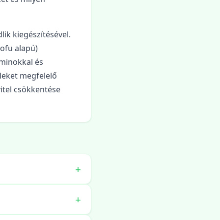
lik kiegészítésével.
tofu alapú)
aminokkal és
leket megfelelő
itel csökkentése