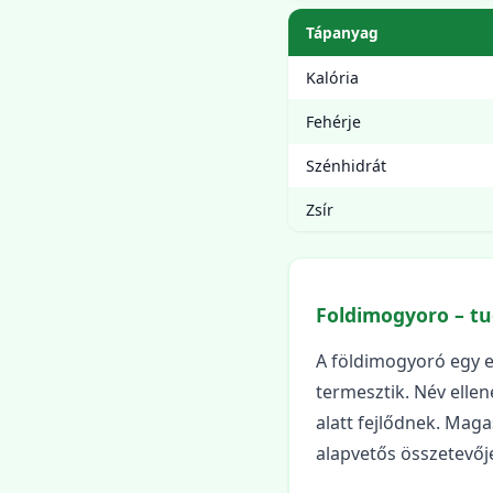
Tápanyag
Kalória
Fehérje
Szénhidrát
Zsír
Foldimogyoro – tu
A földimogyoró egy e
termesztik. Név elle
alatt fejlődnek. Maga
alapvetős összetevőj