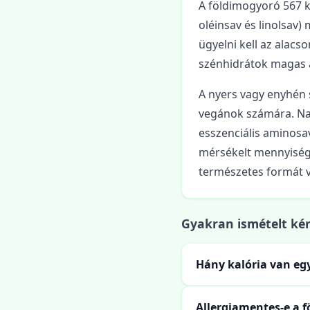
A földimogyoró 567 kc
oléinsav és linolsav)
ügyelni kell az alacs
szénhidrátok magas a
A nyers vagy enyhén 
vegánok számára. Napi
esszenciális aminosa
mérsékelt mennyiség j
természetes formát 
Gyakran ismételt ké
Hány kalória van eg
Allergiamentes-e a 