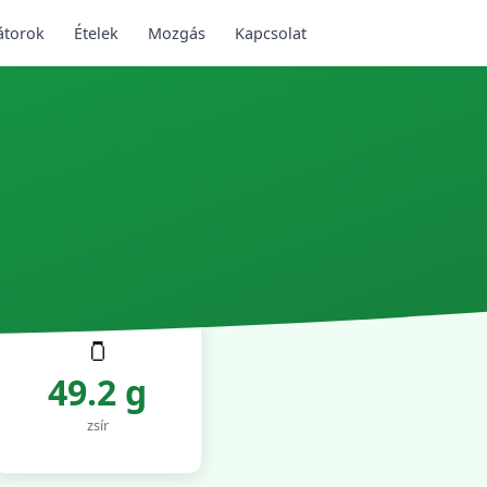
átorok
Ételek
Mozgás
Kapcsolat
🫙
49.2 g
zsír