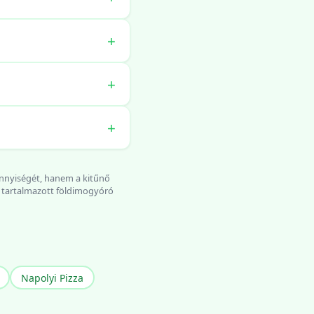
ennyiségét, hanem a kitűnő
an tartalmazott földimogyóró
Napolyi Pizza