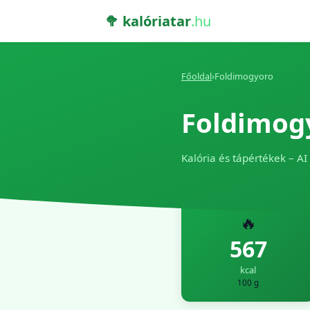
🥦 kalóriatar
.hu
Főoldal
›
Foldimogyoro
Foldimog
Kalória és tápértékek – AI
🔥
567
kcal
100 g