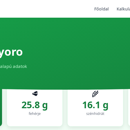
Főoldal
Kalkul
yoro
 alapú adatok
🥩
🌾
25.8 g
16.1 g
fehérje
szénhidrát