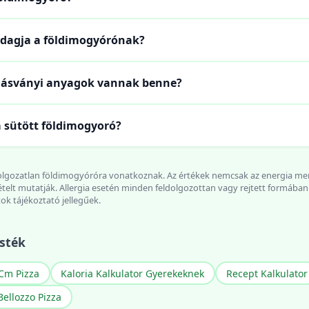
 adagja a földimogyórónak?
s ásványi anyagok vannak benne?
a sütött földimogyoró?
eldolgozatlan földimogyóróra vonatkoznak. Az értékek nemcsak az energia m
zetételt mutatják. Allergia esetén minden feldolgozottan vagy rejtett formáb
tok tájékoztató jellegűek.
sték
Cm Pizza
Kaloria Kalkulator Gyerekeknek
Recept Kalkulator
Bellozzo Pizza