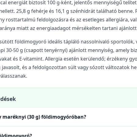
al energiát biztosít 100 g-ként, jelentős mennyiségű telítetl
 mellett. 25,8 g fehérje és 16,1 g szénhidrát található benne
ony rosttartalmú feldolgozásra és az esetleges allergiára, va
ránya miatt az energiaadagot mérsékelten tartani ajánlott
sütött földimogyoró ideális tápláló nassolnivaló sportolók,
 30-50 g (csapott tenyérnyi) ajánlott mennyiség, amely biz
vakat és E-vitamint. Allergia esetén kerülendő; érzékeny 
avasolt, és a feldolgozottan sült vagy sózott változatok he
válasszanak.
rdések
y maréknyi (30 g) földimogyóróban?
földimogyoró?