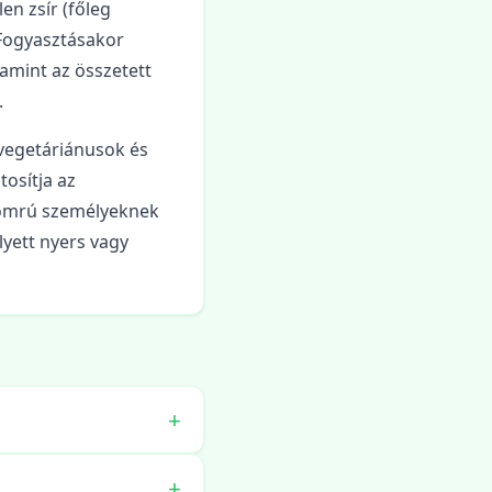
en zsír (főleg
. Fogyasztásakor
lamint az összetett
.
 vegetáriánusok és
tosítja az
gyomrú személyeknek
lyett nyers vagy