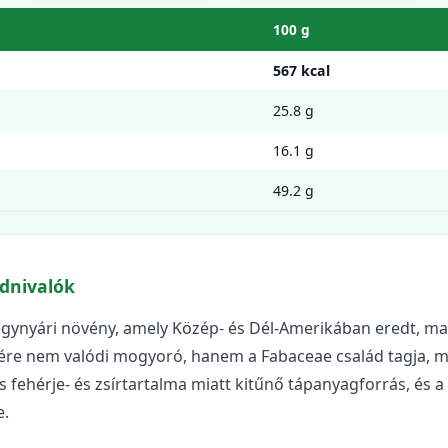
100 g
567 kcal
25.8 g
16.1 g
49.2 g
dnivalók
gynyári növény, amely Közép- és Dél-Amerikában eredt, ma 
nére nem valódi mogyoró, hanem a Fabaceae család tagja, m
s fehérje- és zsírtartalma miatt kitűnő tápanyagforrás, és
e.