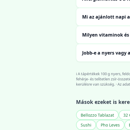
Mi az ajánlott napi
Milyen vitaminok é
Jobb-e a nyers vagy 
ℹ️ A tápértékek 100 g nyers, f
fehérje- és telítetlen zsír-öss
kerülésre van szükség. · Az ada
Mások ezeket is kere
Bellozzo Tablazat
32 
Sushi
Pho Leves