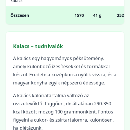
kalács
Összesen
1570
41 g
252 g
Kalacs – tudnivalók
A kalács egy hagyományos péksütemény,
amely különböző ízesítésekkel és formákkal
készül. Eredete a középkorra nyúlik vissza, és a
magyar konyha egyik népszerű édessége.
A kalács kalóriatartalma változó az
összetevőktől függően, de általában 290-350
kcal között mozog 100 grammonként. Fontos
figyelni a cukor- és zsírtartalomra, különösen,
ha diétázunk.