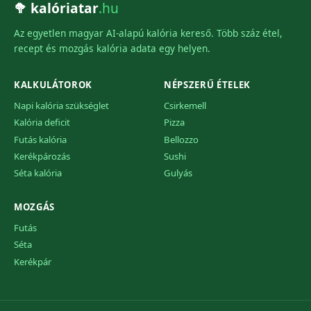
🥦 kalóriatar
.hu
Az egyetlen magyar AI-alapú kalória kereső. Több száz étel,
recept és mozgás kalória adata egy helyen.
KALKULÁTOROK
NÉPSZERŰ ÉTELEK
Napi kalória szükséglet
Csirkemell
Kalória deficit
Pizza
Futás kalória
Bellozzo
Kerékpározás
Sushi
Séta kalória
Gulyás
MOZGÁS
Futás
Séta
Kerékpár