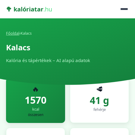
🥦 kalóriatar
.hu
Főoldal
›
Kalacs
Kalacs
Kalória és tápértékek – AI alapú adatok
🔥
🥩
1570
41 g
kcal
fehérje
összesen