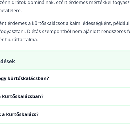
zénhidrátok dominálnak, ezért érdemes mértékkel fogyaszt
bevitelére.
ként érdemes a kürtőskalácsot alkalmi édességként, példáu
ogyasztani. Diétás szempontból nem ajánlott rendszeres f
énhidráttartalma.
rdések
egy kürtőskalácsban?
a kürtőskalácsban?
 a kürtőskalács?