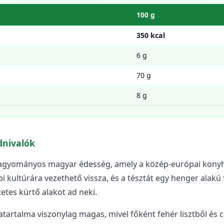
100 g
350 kcal
6 g
70 g
8 g
dnivalók
hagyományos magyar édesség, amely a közép-európai konyh
i kultúrára vezethető vissza, és a tésztát egy henger alakú
zetes kürtő alakot ad neki.
atartalma viszonylag magas, mivel főként fehér lisztből és 