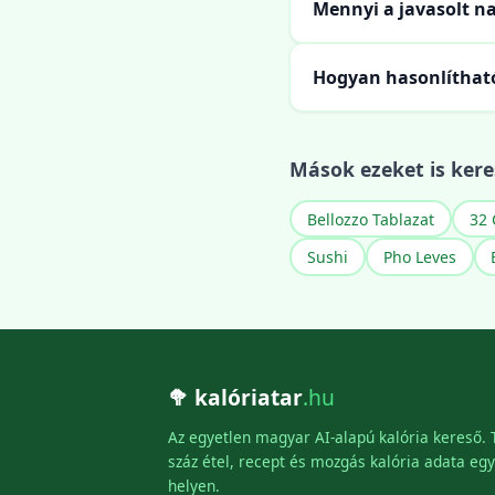
Mennyi a javasolt n
Hogyan hasonlíthat
Mások ezeket is kere
Bellozzo Tablazat
32 
Sushi
Pho Leves
🥦 kalóriatar
.hu
Az egyetlen magyar AI-alapú kalória kereső.
száz étel, recept és mozgás kalória adata egy
helyen.