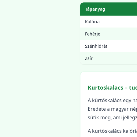
Tápanyag
Kalória
Fehérje
Szénhidrát
Zsír
Kurtoskalacs – tu
A kürtőskalács egy 
Eredete a magyar nép
sütik meg, ami jelleg
A kürtőskalács kalóri