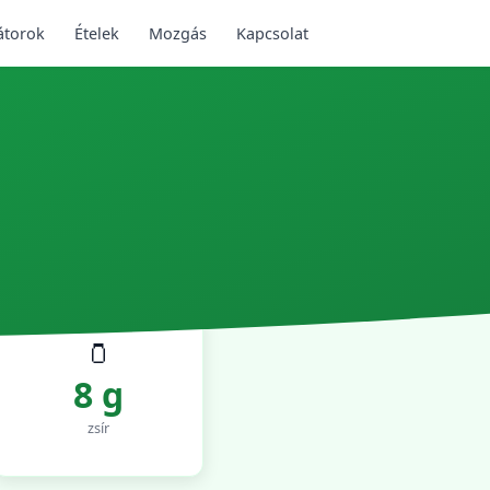
átorok
Ételek
Mozgás
Kapcsolat
🫙
8 g
zsír