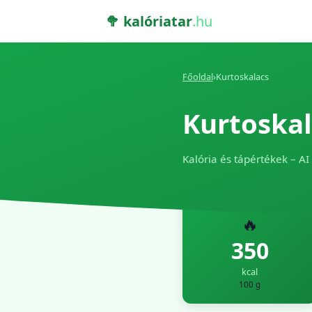
🥦 kalóriatar
.hu
Főoldal
›
Kurtoskalacs
Kurtoskal
Kalória és tápértékek – AI
🔥
350
kcal
100 g