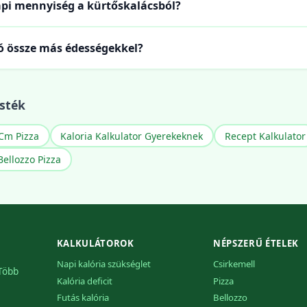
api mennyiség a kürtőskalácsból?
ó össze más édességekkel?
sték
Cm Pizza
Kaloria Kalkulator Gyerekeknek
Recept Kalkulator
Bellozzo Pizza
KALKULÁTOROK
NÉPSZERŰ ÉTELEK
Napi kalória szükséglet
Csirkemell
 Több
Kalória deficit
Pizza
Futás kalória
Bellozzo