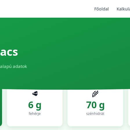
Főoldal
Kalkul
acs
 alapú adatok
🥩
🌾
6 g
70 g
fehérje
szénhidrát