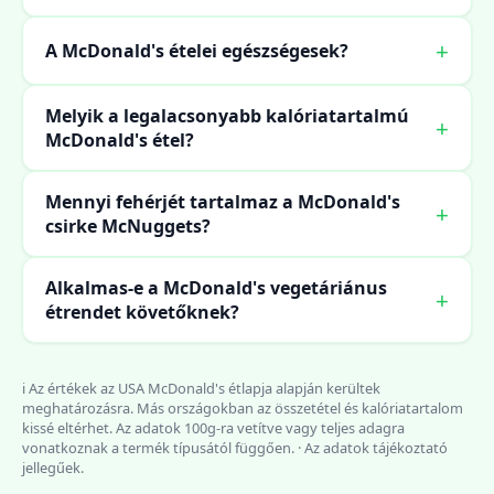
A McDonald's ételei egészségesek?
Melyik a legalacsonyabb kalóriatartalmú
McDonald's étel?
Mennyi fehérjét tartalmaz a McDonald's
csirke McNuggets?
Alkalmas-e a McDonald's vegetáriánus
étrendet követőknek?
ℹ️ Az értékek az USA McDonald's étlapja alapján kerültek
meghatározásra. Más országokban az összetétel és kalóriatartalom
kissé eltérhet. Az adatok 100g-ra vetítve vagy teljes adagra
vonatkoznak a termék típusától függően. · Az adatok tájékoztató
jellegűek.