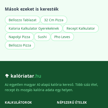
Mások ezeket is keresték
Bellozzo Tablazat
32 Cm Pizza
Kaloria Kalkulator Gyerekeknek
Recept Kalkulator
Napolyi Pizza
Sushi
Pho Leves
Bellozzo Pizza
🥦 kalóriatar
.hu
Az egyetlen magyar AI-alapú kalória kereső. Több száz étel,
recept és mozgás kalória adata egy helyen.
KALKULÁTOROK
NÉPSZERŰ ÉTELEK