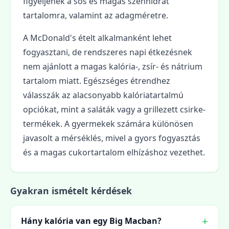
figyeljenek a sós és magas szénhidrát
tartalomra, valamint az adagméretre.
A McDonald's ételt alkalmanként lehet
fogyasztani, de rendszeres napi étkezésnek
nem ajánlott a magas kalória-, zsír- és nátrium
tartalom miatt. Egészséges étrendhez
válasszák az alacsonyabb kalóriatartalmú
opciókat, mint a saláták vagy a grillezett csirke-
termékek. A gyermekek számára különösen
javasolt a mérséklés, mivel a gyors fogyasztás
és a magas cukortartalom elhízáshoz vezethet.
Gyakran ismételt kérdések
Hány kalória van egy Big Macban?