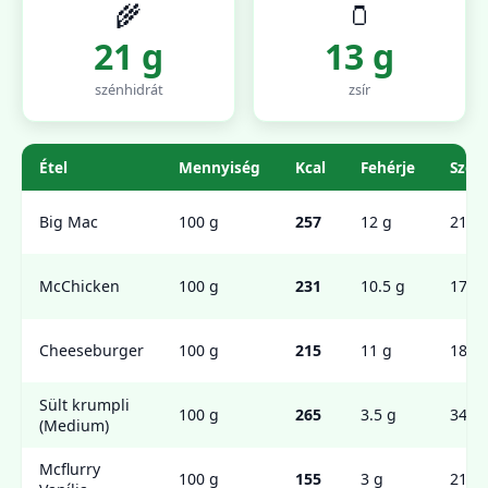
🌾
🫙
21 g
13 g
szénhidrát
zsír
Étel
Mennyiség
Kcal
Fehérje
Szén
Big Mac
100 g
257
12 g
21 g
McChicken
100 g
231
10.5 g
17.5 
Cheeseburger
100 g
215
11 g
18 g
Sült krumpli
100 g
265
3.5 g
34 g
(Medium)
Mcflurry
100 g
155
3 g
21 g