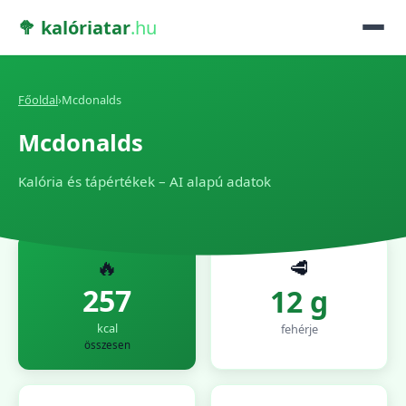
🥦 kalóriatar
.hu
Főoldal
›
Mcdonalds
Mcdonalds
Kalória és tápértékek – AI alapú adatok
🔥
🥩
257
12 g
kcal
fehérje
összesen