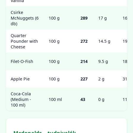
Vanília
Csirke
McNuggets (6
100 g
289
17 g
16 g
db)
Quarter
Pounder with
100 g
272
14.5 g
19 g
Cheese
Filet-O-Fish
100 g
214
9.5 g
18 g
Apple Pie
100 g
227
2 g
31 g
Coca-Cola
(Medium -
100 ml
43
0 g
11 g
100 ml)