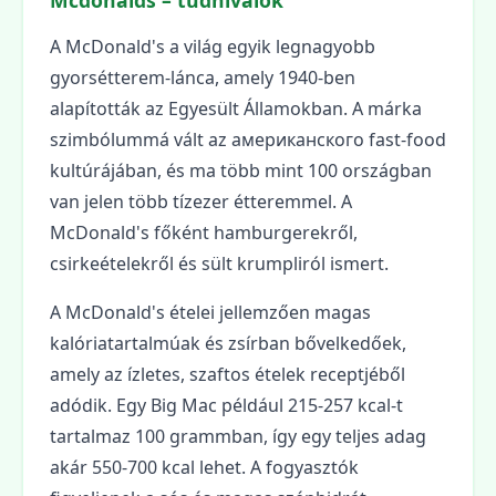
Mcdonalds – tudnivalók
A McDonald's a világ egyik legnagyobb
gyorsétterem-lánca, amely 1940-ben
alapították az Egyesült Államokban. A márka
szimbólummá vált az американского fast-food
kultúrájában, és ma több mint 100 országban
van jelen több tízezer étteremmel. A
McDonald's főként hamburgerekről,
csirkeételekről és sült krumpliról ismert.
A McDonald's ételei jellemzően magas
kalóriatartalmúak és zsírban bővelkedőek,
amely az ízletes, szaftos ételek receptjéből
adódik. Egy Big Mac például 215-257 kcal-t
tartalmaz 100 grammban, így egy teljes adag
akár 550-700 kcal lehet. A fogyasztók