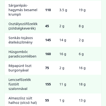
Sárgarépás-
hagymás besamel
110
3.5 g
19 g
2
krumpli
Osztályozófőzelék
0
45
2 g
8 g
(zöldségkeverék)
g
Sonkás-tojásos
145
14 g
2 g
8
ételkészítmény
Húsgombóc
160
16 g
6 g
7
paradicsomlében
Répapüré liszt
0
75
2 g
16 g
burgonyával
g
Lencsefőzelék
3
füstölt
155
11 g
18 g
g
szalonnával
Almaszósz sült
0
55
1 g
13 g
halhoz (olcsó hal)
g