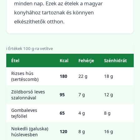
minden nap. Ezek az ételek a magyar
konyhához tartoznak és könnyen
elkészíthetők otthon.
ℹ️ Értékek 100 g-ra vetítve
Étel
Kcal
Fehérje
Szénhidrát
Z
Rizses hús
180
22 g
18 g
5
(sertéscomb)
Zöldborsó leves
2
95
7 g
12 g
szalonnával
g
Gombaleves
65
4 g
8 g
2
tejföllel
Nokedli (galuska)
1
120
8 g
16 g
húslevesben
g