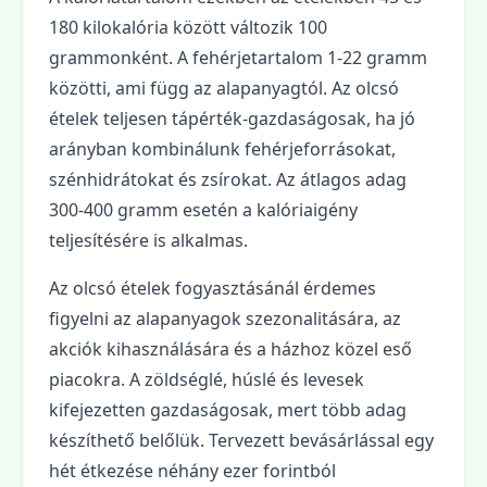
180 kilokalória között változik 100
grammonként. A fehérjetartalom 1-22 gramm
közötti, ami függ az alapanyagtól. Az olcsó
ételek teljesen tápérték-gazdaságosak, ha jó
arányban kombinálunk fehérjeforrásokat,
szénhidrátokat és zsírokat. Az átlagos adag
300-400 gramm esetén a kalóriaigény
teljesítésére is alkalmas.
Az olcsó ételek fogyasztásánál érdemes
figyelni az alapanyagok szezonalitására, az
akciók kihasználására és a házhoz közel eső
piacokra. A zöldséglé, húslé és levesek
kifejezetten gazdaságosak, mert több adag
készíthető belőlük. Tervezett bevásárlással egy
hét étkezése néhány ezer forintból