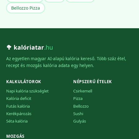
Bellozzo Pizza
🥦 kalóriatar
.hu
Az egyetlen magyar AI-alapú kalória kereső. Több száz étel,
recept és mozgás kalória adata egy helyen.
KALKULÁTOROK
NÉPSZERŰ ÉTELEK
Napi kalória szükséglet
Csirkemell
Kalória deficit
Pizza
Futás kalória
Bellozzo
Kerékpározás
Sushi
Séta kalória
Gulyás
MOZGÁS