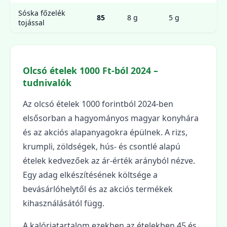
Sóska főzelék
3
85
8 g
5 g
tojással
g
Olcsó ételek 1000 Ft-ból 2024 –
tudnivalók
Az olcsó ételek 1000 forintból 2024-ben
elsősorban a hagyományos magyar konyhára
és az akciós alapanyagokra épülnek. A rizs,
krumpli, zöldségek, hús- és csontlé alapú
ételek kedvezőek az ár-érték arányból nézve.
Egy adag elkészítésének költsége a
bevásárlóhelytől és az akciós termékek
kihasználásától függ.
A kalóriatartalom ezekben az ételekben 45 és