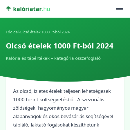
🥦 kalóriatar
.hu
Főoldal
›
Olcsó ételek 1000 Ft-ból 2024
Olcsó ételek 1000 Ft-ból 2024
Kalória és tápértékek – kategória összefoglaló
Az olcsó, ízletes ételek teljesen lehetségesek
1000 forint költségvetésből. A szezonális
zöldségek, hagyományos magyar
alapanyagok és okos bevásárlás segítségével
tápláló, laktató fogásokat készíthetünk