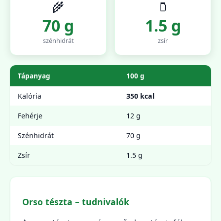
🌾
🫙
70 g
1.5 g
szénhidrát
zsír
Tápanyag
100 g
Kalória
350 kcal
Fehérje
12 g
Szénhidrát
70 g
Zsír
1.5 g
Orso tészta – tudnivalók