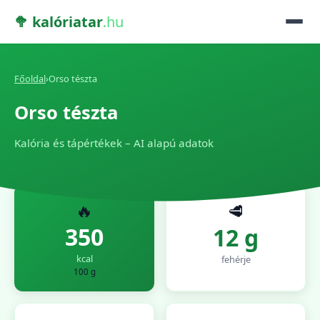
🥦 kalóriatar
.hu
Főoldal
›
Orso tészta
Orso tészta
Kalória és tápértékek – AI alapú adatok
🔥
🥩
350
12 g
kcal
fehérje
100 g