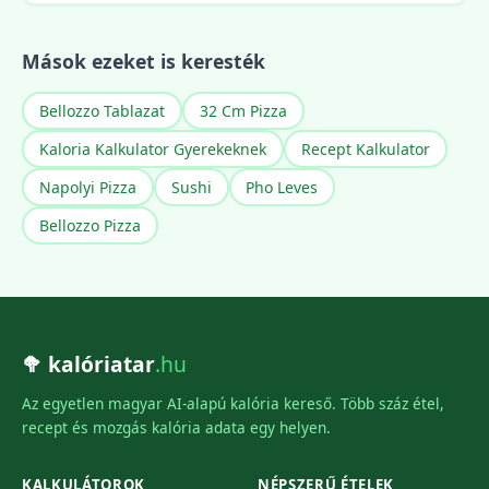
Mások ezeket is keresték
Bellozzo Tablazat
32 Cm Pizza
Kaloria Kalkulator Gyerekeknek
Recept Kalkulator
Napolyi Pizza
Sushi
Pho Leves
Bellozzo Pizza
🥦 kalóriatar
.hu
Az egyetlen magyar AI-alapú kalória kereső. Több száz étel,
recept és mozgás kalória adata egy helyen.
KALKULÁTOROK
NÉPSZERŰ ÉTELEK