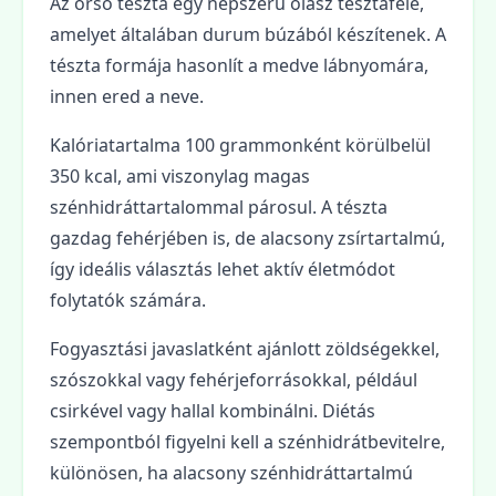
Az orso tészta egy népszerű olasz tésztaféle,
amelyet általában durum búzából készítenek. A
tészta formája hasonlít a medve lábnyomára,
innen ered a neve.
Kalóriatartalma 100 grammonként körülbelül
350 kcal, ami viszonylag magas
szénhidráttartalommal párosul. A tészta
gazdag fehérjében is, de alacsony zsírtartalmú,
így ideális választás lehet aktív életmódot
folytatók számára.
Fogyasztási javaslatként ajánlott zöldségekkel,
szószokkal vagy fehérjeforrásokkal, például
csirkével vagy hallal kombinálni. Diétás
szempontból figyelni kell a szénhidrátbevitelre,
különösen, ha alacsony szénhidráttartalmú