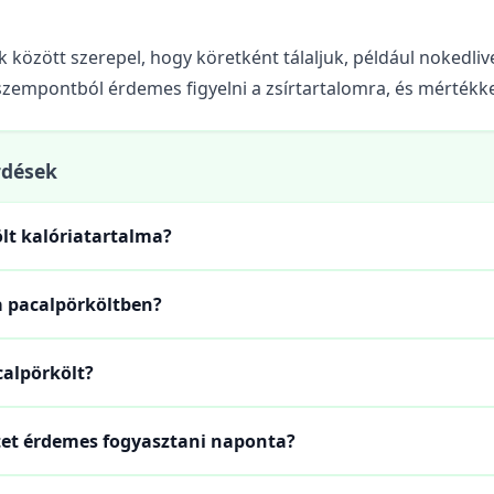
k között szerepel, hogy köretként tálaljuk, például nokedlive
szempontból érdemes figyelni a zsírtartalomra, és mértékke
rdések
lt kalóriatartalma?
a pacalpörköltben?
calpörkölt?
et érdemes fogyasztani naponta?