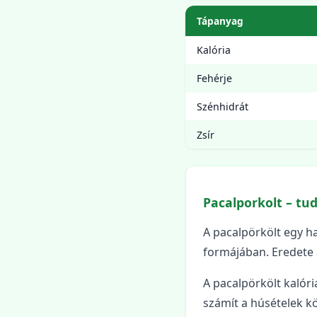
Tápanyag
Kalória
Fehérje
Szénhidrát
Zsír
Pacalporkolt – tu
A pacalpörkölt egy h
formájában. Eredete 
A pacalpörkölt kalór
számít a húsételek k