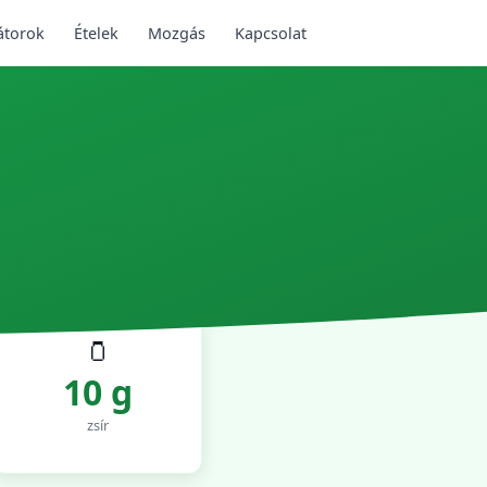
átorok
Ételek
Mozgás
Kapcsolat
🫙
10 g
zsír