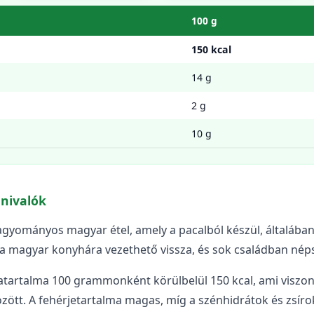
100 g
150 kcal
14 g
2 g
10 g
dnivalók
agyományos magyar étel, amely a pacalból készül, általában
a magyar konyhára vezethető vissza, és sok családban nép
iatartalma 100 grammonként körülbelül 150 kcal, ami viszo
özött. A fehérjetartalma magas, míg a szénhidrátok és zsír