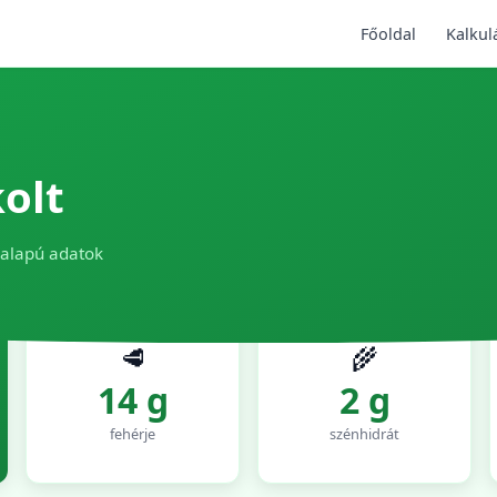
Főoldal
Kalkul
olt
 alapú adatok
🥩
🌾
14 g
2 g
fehérje
szénhidrát