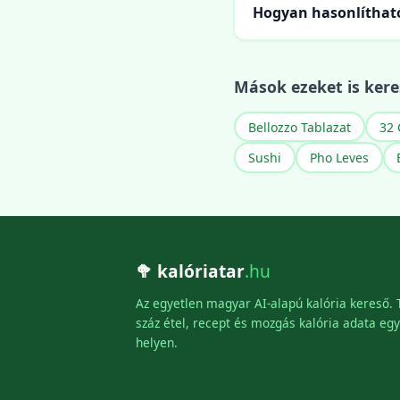
Hogyan hasonlítható
Mások ezeket is kere
Bellozzo Tablazat
32 
Sushi
Pho Leves
🥦 kalóriatar
.hu
Az egyetlen magyar AI-alapú kalória kereső.
száz étel, recept és mozgás kalória adata egy
helyen.