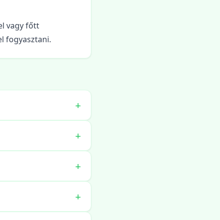
l vagy főtt
l fogyasztani.