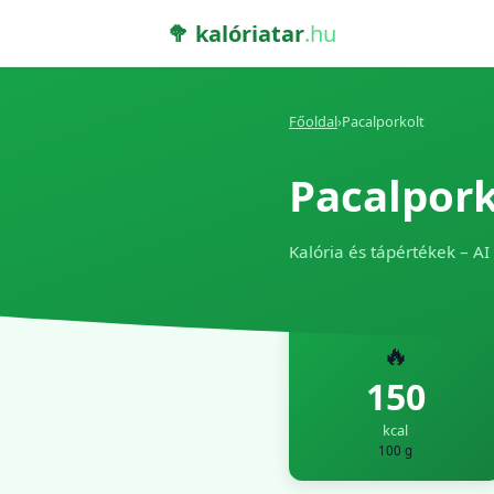
🥦 kalóriatar
.hu
Főoldal
›
Pacalporkolt
Pacalpork
Kalória és tápértékek – AI
🔥
150
kcal
100 g