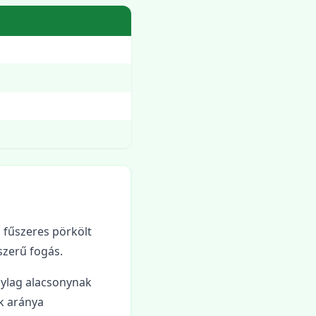
 fűszeres pörkölt
szerű fogás.
nylag alacsonynak
ok aránya