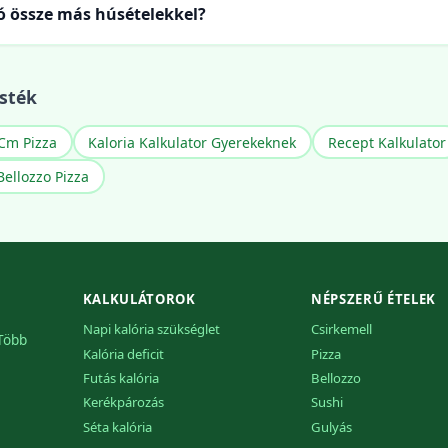
 össze más húsételekkel?
sték
Cm Pizza
Kaloria Kalkulator Gyerekeknek
Recept Kalkulator
Bellozzo Pizza
KALKULÁTOROK
NÉPSZERŰ ÉTELEK
Napi kalória szükséglet
Csirkemell
 Több
Kalória deficit
Pizza
Futás kalória
Bellozzo
Kerékpározás
Sushi
Séta kalória
Gulyás