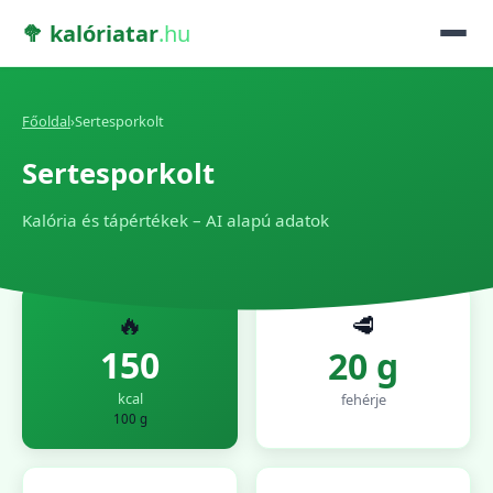
🥦 kalóriatar
.hu
Főoldal
›
Sertesporkolt
Sertesporkolt
Kalória és tápértékek – AI alapú adatok
🔥
🥩
150
20 g
kcal
fehérje
100 g