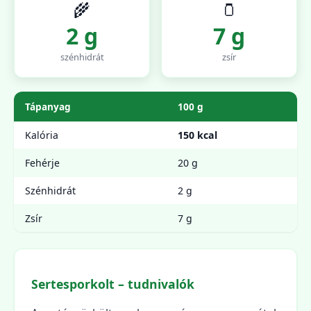
🌾
🫙
2 g
7 g
szénhidrát
zsír
Tápanyag
100 g
Kalória
150 kcal
Fehérje
20 g
Szénhidrát
2 g
Zsír
7 g
Sertesporkolt – tudnivalók