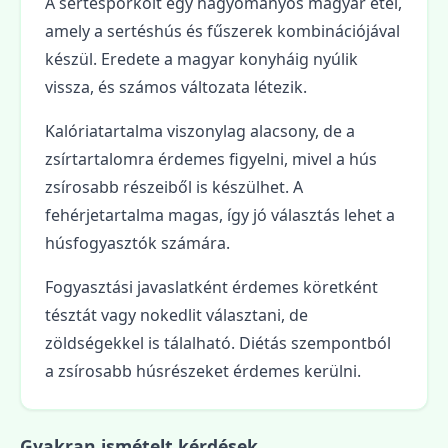
A sertéspörkölt egy hagyományos magyar étel,
amely a sertéshús és fűszerek kombinációjával
készül. Eredete a magyar konyháig nyúlik
vissza, és számos változata létezik.
Kalóriatartalma viszonylag alacsony, de a
zsírtartalomra érdemes figyelni, mivel a hús
zsírosabb részeiből is készülhet. A
fehérjetartalma magas, így jó választás lehet a
húsfogyasztók számára.
Fogyasztási javaslatként érdemes köretként
tésztát vagy nokedlit választani, de
zöldségekkel is tálalható. Diétás szempontból
a zsírosabb húsrészeket érdemes kerülni.
Gyakran ismételt kérdések