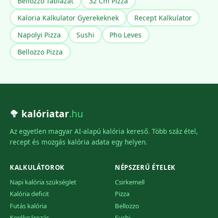
Bellozzo Tablazat
32 Cm Pizza
Kaloria Kalkulator Gyerekeknek
Recept Kalkulator
Napolyi Pizza
Sushi
Pho Leves
Bellozzo Pizza
🥦 kalóriatar
.hu
Az egyetlen magyar AI-alapú kalória kereső. Több száz étel,
recept és mozgás kalória adata egy helyen.
KALKULÁTOROK
NÉPSZERŰ ÉTELEK
Napi kalória szükséglet
Csirkemell
Kalória deficit
Pizza
Futás kalória
Bellozzo
Kerékpározás
Sushi