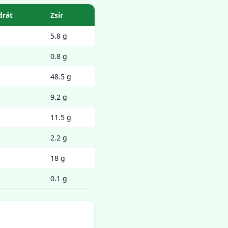
drát
Zsír
5.8 g
0.8 g
48.5 g
9.2 g
11.5 g
2.2 g
18 g
0.1 g