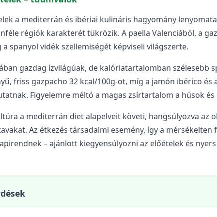
elek a mediterrán és ibériai kulináris hagyomány lenyomat
nféle régiók karakterét tükrözik. A paella Valenciából, a g
 a spanyol vidék szellemiségét képviseli világszerte.
alában gazdag ízvilágúak, de kalóriatartalomban szélesebb
yű, friss gazpacho 32 kcal/100g-ot, míg a jamón ibérico és
utatnak. Figyelemre méltó a magas zsírtartalom a húsok és 
túra a mediterrán diet alapelveit követi, hangsúlyozva az olí
tavakat. Az étkezés társadalmi esemény, így a mérsékelten f
apirendnek – ajánlott kiegyensúlyozni az előételek és nyer
rdések