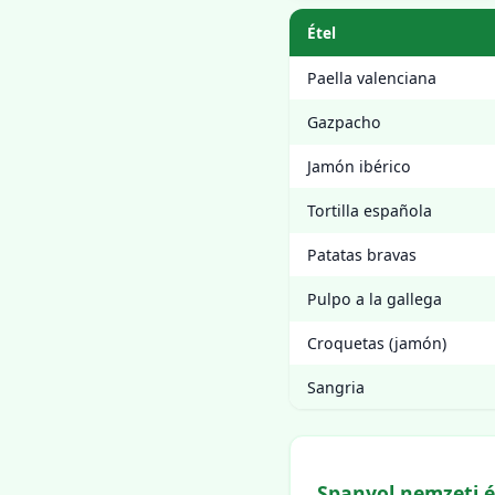
Étel
Paella valenciana
Gazpacho
Jamón ibérico
Tortilla española
Patatas bravas
Pulpo a la gallega
Croquetas (jamón)
Sangria
Spanyol nemzeti é