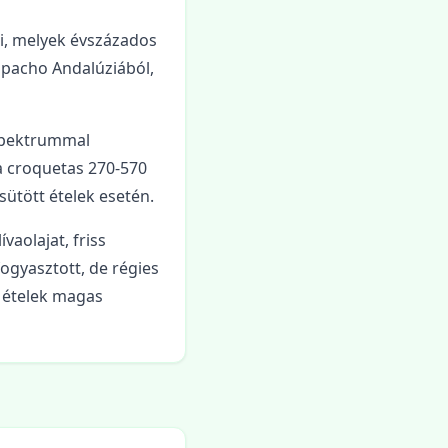
ai, melyek évszázados
azpacho Andalúziából,
 spektrummal
 a croquetas 270-570
sütött ételek esetén.
vaolajat, friss
ogyasztott, de régies
s ételek magas