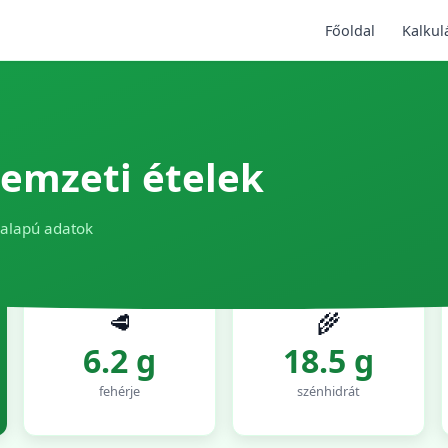
Főoldal
Kalkul
emzeti ételek
 alapú adatok
🥩
🌾
6.2 g
18.5 g
fehérje
szénhidrát