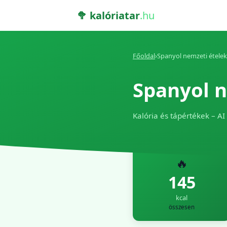
🥦 kalóriatar
.hu
Főoldal
›
Spanyol nemzeti ételek
Spanyol n
Kalória és tápértékek – AI
🔥
145
kcal
összesen