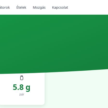
átorok
Ételek
Mozgás
Kapcsolat
🫙
5.8 g
zsír