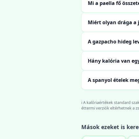
Mi a paella fő összet
Miért olyan drága a 
A gazpacho hideg le
Hány kalória van egy
A spanyol ételek meg
ℹ️ A kalóriaértékek standard sz
éttermi verziók eltérhetnek a z
Mások ezeket is kere