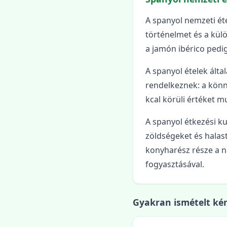
A spanyol nemzeti ét
történelmet és a külö
a jamón ibérico pedig
A spanyol ételek ált
rendelkeznek: a könn
kcal körüli értéket m
A spanyol étkezési kul
zöldségeket és halas
konyharész része a n
fogyasztásával.
Gyakran ismételt ké