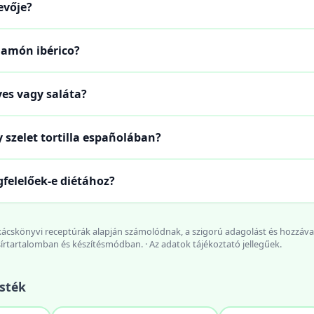
evője?
jamón ibérico?
ves vagy saláta?
 szelet tortilla españolában?
felelőek-e diétához?
akácskönyvi receptúrák alapján számolódnak, a szigorú adagolást és hozzával
sírtartalomban és készítésmódban. · Az adatok tájékoztató jellegűek.
sték