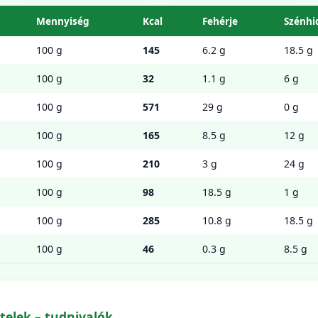
Mennyiség
Kcal
Fehérje
Szénhi
100 g
145
6.2 g
18.5 g
100 g
32
1.1 g
6 g
100 g
571
29 g
0 g
100 g
165
8.5 g
12 g
100 g
210
3 g
24 g
100 g
98
18.5 g
1 g
100 g
285
10.8 g
18.5 g
100 g
46
0.3 g
8.5 g
telek – tudnivalók