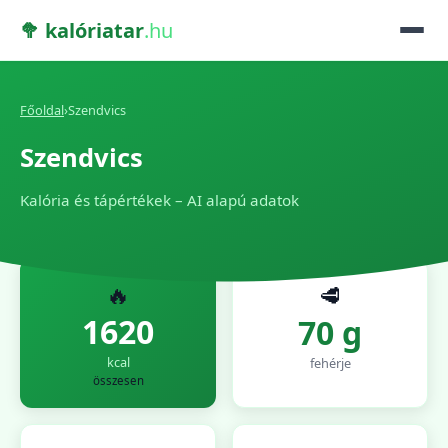
🥦 kalóriatar
.hu
Főoldal
›
Szendvics
Szendvics
Kalória és tápértékek – AI alapú adatok
🔥
🥩
1620
70 g
kcal
fehérje
összesen