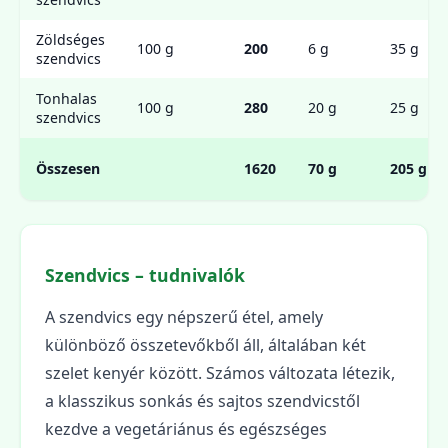
Zöldséges
100 g
200
6 g
35 g
szendvics
Tonhalas
100 g
280
20 g
25 g
szendvics
Összesen
1620
70 g
205 g
Szendvics – tudnivalók
A szendvics egy népszerű étel, amely
különböző összetevőkből áll, általában két
szelet kenyér között. Számos változata létezik,
a klasszikus sonkás és sajtos szendvicstől
kezdve a vegetáriánus és egészséges