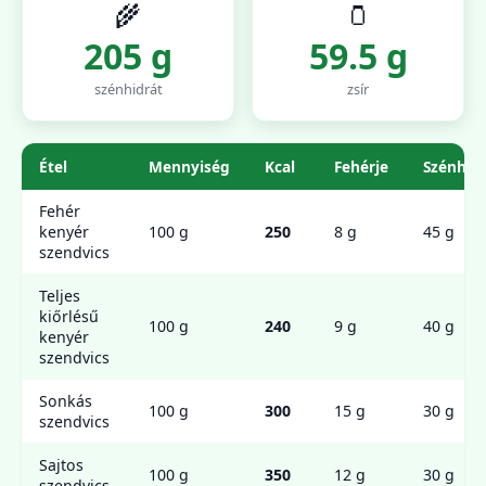
🌾
🫙
205 g
59.5 g
szénhidrát
zsír
Étel
Mennyiség
Kcal
Fehérje
Szénhid
Fehér
kenyér
100 g
250
8 g
45 g
szendvics
Teljes
kiőrlésű
100 g
240
9 g
40 g
kenyér
szendvics
Sonkás
100 g
300
15 g
30 g
szendvics
Sajtos
100 g
350
12 g
30 g
szendvics