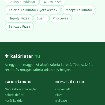
Bellozzo Tablazat
32 Cm Pizza
Kaloria Kalkulator Gyerekeknek
Recept Kalkulator
Napolyi Pizza
Sushi
Pho Leves
Bellozzo Pizza
🥦 kalóriatar
.hu
Az egyetlen magyar AI-alapú kalória kereső. Több száz étel,
recept és mozgás kalória adata egy helyen.
KALKULÁTOROK
NÉPSZERŰ ÉTELEK
Napi kalória szükséglet
Csirkemell
Kalória deficit
Pizza
Futás kalória
Bellozzo