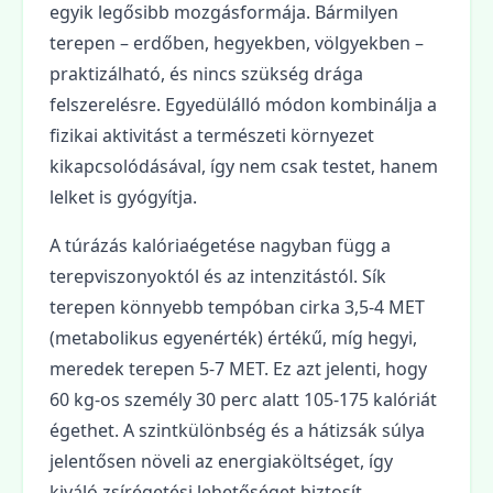
egyik legősibb mozgásformája. Bármilyen
terepen – erdőben, hegyekben, völgyekben –
praktizálható, és nincs szükség drága
felszerelésre. Egyedülálló módon kombinálja a
fizikai aktivitást a természeti környezet
kikapcsolódásával, így nem csak testet, hanem
lelket is gyógyítja.
A túrázás kalóriaégetése nagyban függ a
terepviszonyoktól és az intenzitástól. Sík
terepen könnyebb tempóban cirka 3,5-4 MET
(metabolikus egyenérték) értékű, míg hegyi,
meredek terepen 5-7 MET. Ez azt jelenti, hogy
60 kg-os személy 30 perc alatt 105-175 kalóriát
égethet. A szintkülönbség és a hátizsák súlya
jelentősen növeli az energiaköltséget, így
kiváló zsírégetési lehetőséget biztosít.