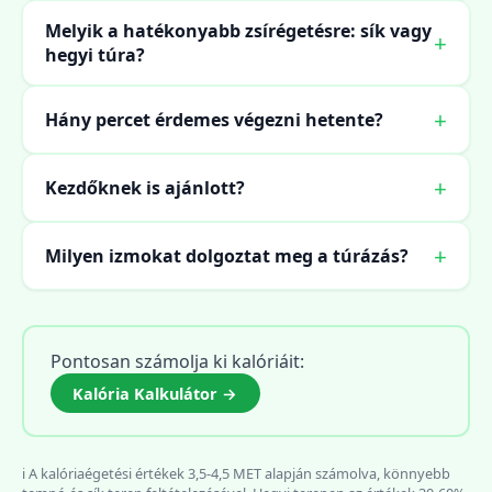
Melyik a hatékonyabb zsírégetésre: sík vagy
hegyi túra?
Hány percet érdemes végezni hetente?
Kezdőknek is ajánlott?
Milyen izmokat dolgoztat meg a túrázás?
Pontosan számolja ki kalóriáit:
Kalória Kalkulátor →
ℹ️ A kalóriaégetési értékek 3,5-4,5 MET alapján számolva, könnyebb