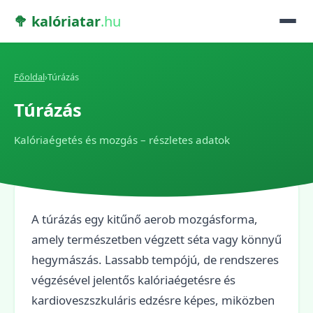
🥦 kalóriatar
.hu
Főoldal
›
Túrázás
Túrázás
Kalóriaégetés és mozgás – részletes adatok
A túrázás egy kitűnő aerob mozgásforma,
amely természetben végzett séta vagy könnyű
hegymászás. Lassabb tempójú, de rendszeres
végzésével jelentős kalóriaégetésre és
kardioveszszkuláris edzésre képes, miközben