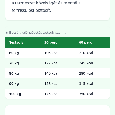
a természet közelségét és mentális
felfrissülést biztosít.
🔥 Becsült kalóriaégetés testsúly szerint
Testsúly
30 perc
60 perc
60 kg
105 kcal
210 kcal
70 kg
122 kcal
245 kcal
80 kg
140 kcal
280 kcal
90 kg
158 kcal
315 kcal
100 kg
175 kcal
350 kcal