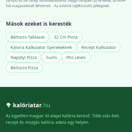
tempó és sík terep feltételezésével. Hegyi terepen az értékek 30-60%-
kal magasabbak lehetnek. · Az adatok tájékoztató jellegűek.
Mások ezeket is keresték
Bellozzo Tablazat
32 Cm Pizza
Kaloria Kalkulator Gyerekeknek
Recept Kalkulator
Napolyi Pizza
Sushi
Pho Leves
Bellozzo Pizza
🥦 kalóriatar
.hu
Az egyetlen magyar AI-alapú kalória kereső. Több száz étel,
recept és mozgás kalória adata egy helyen.