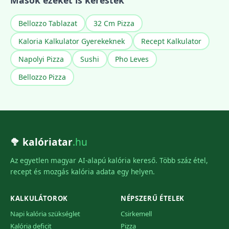
Mások ezeket is keresték
Bellozzo Tablazat
32 Cm Pizza
Kaloria Kalkulator Gyerekeknek
Recept Kalkulator
Napolyi Pizza
Sushi
Pho Leves
Bellozzo Pizza
🥦 kalóriatar
.hu
Az egyetlen magyar AI-alapú kalória kereső. Több száz étel,
recept és mozgás kalória adata egy helyen.
KALKULÁTOROK
NÉPSZERŰ ÉTELEK
Napi kalória szükséglet
Csirkemell
Kalória deficit
Pizza