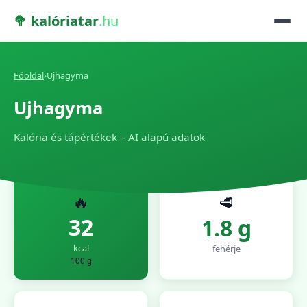
🥦 kalóriatar
.hu
Főoldal
›
Ujhagyma
Ujhagyma
Kalória és tápértékek – AI alapú adatok
🔥
🥩
32
1.8 g
kcal
fehérje
100 g