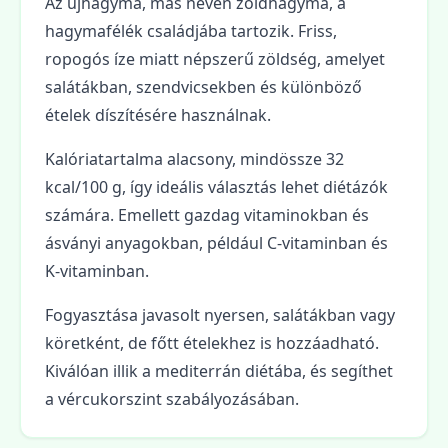
Az újhagyma, más néven zöldhagyma, a
hagymafélék családjába tartozik. Friss,
ropogós íze miatt népszerű zöldség, amelyet
salátákban, szendvicsekben és különböző
ételek díszítésére használnak.
Kalóriatartalma alacsony, mindössze 32
kcal/100 g, így ideális választás lehet diétázók
számára. Emellett gazdag vitaminokban és
ásványi anyagokban, például C-vitaminban és
K-vitaminban.
Fogyasztása javasolt nyersen, salátákban vagy
köretként, de főtt ételekhez is hozzáadható.
Kiválóan illik a mediterrán diétába, és segíthet
a vércukorszint szabályozásában.