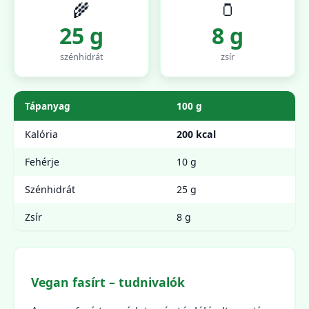
🌾
🫙
25 g
8 g
szénhidrát
zsír
Tápanyag
100 g
Kalória
200 kcal
Fehérje
10 g
Szénhidrát
25 g
Zsír
8 g
Vegan fasírt – tudnivalók