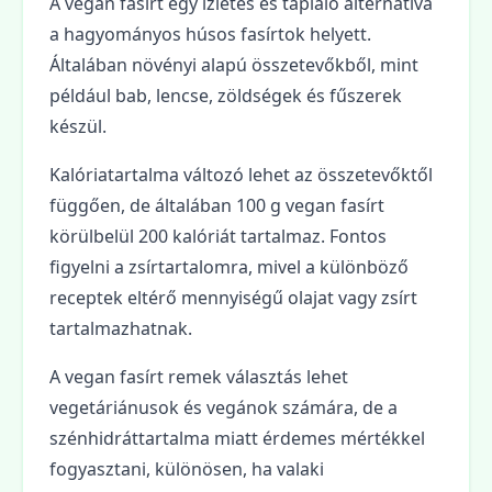
A vegan fasírt egy ízletes és tápláló alternatíva
a hagyományos húsos fasírtok helyett.
Általában növényi alapú összetevőkből, mint
például bab, lencse, zöldségek és fűszerek
készül.
Kalóriatartalma változó lehet az összetevőktől
függően, de általában 100 g vegan fasírt
körülbelül 200 kalóriát tartalmaz. Fontos
figyelni a zsírtartalomra, mivel a különböző
receptek eltérő mennyiségű olajat vagy zsírt
tartalmazhatnak.
A vegan fasírt remek választás lehet
vegetáriánusok és vegánok számára, de a
szénhidráttartalma miatt érdemes mértékkel
fogyasztani, különösen, ha valaki