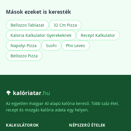
Mások ezeket is keresték
Bellozzo Tablazat
32 Cm Pizza
Kaloria Kalkulator Gyerekeknek
Recept Kalkulator
Napolyi Pizza
Sushi
Pho Leves
Bellozzo Pizza
🥦 kalóriatar
.hu
Az egyetlen magyar AI-alapú kalória kereső. Több száz étel,
recept és mozgás kalória adata egy helyen.
KALKULÁTOROK
NÉPSZERŰ ÉTELEK