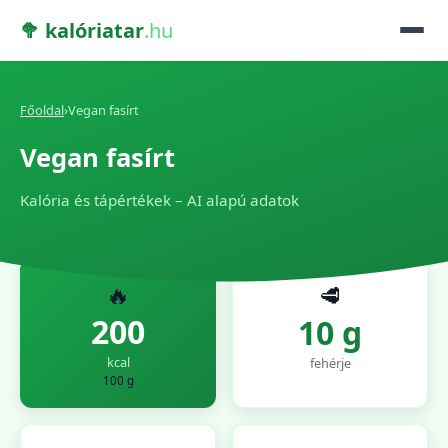
🥦 kalóriatar
.hu
Főoldal
›
Vegan fasírt
Vegan fasírt
Kalória és tápértékek – AI alapú adatok
🔥
🥩
200
10 g
kcal
fehérje
100 g