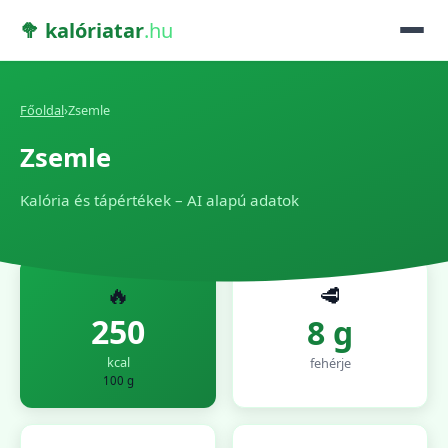
🥦 kalóriatar
.hu
Főoldal
›
Zsemle
Zsemle
Kalória és tápértékek – AI alapú adatok
🔥
🥩
250
8 g
kcal
fehérje
100 g