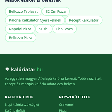
Mások ezeket is keresték
Bellozzo Tablazat
32 Cm Pizza
Kaloria Kalkulator Gyerekeknek
Recept Kalkulator
Napolyi Pizza
Sushi
Pho Leves
Bellozzo Pizza
🥦 kalóriatar
.hu
Az egyetlen magyar AI-alapú kalória kereső. Több száz étel,
recept és mozgás kalória adata egy helyen.
KALKULÁTOROK
NÉPSZERŰ ÉTELEK
Napi kalória szükséglet
Csirkemell
Kalória deficit
Pizza