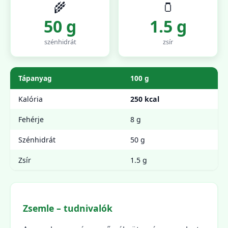
🌾
🫙
50 g
1.5 g
szénhidrát
zsír
Tápanyag
100 g
Kalória
250 kcal
Fehérje
8 g
Szénhidrát
50 g
Zsír
1.5 g
Zsemle – tudnivalók