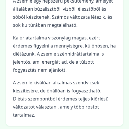
A zsemle egy népszerű péksütemény, amelyet
általában búzalisztből, vízből, élesztőből és
sóból készítenek. Számos változata létezik, és
sok kultúrában megtalálható.
Kalóriatartalma viszonylag magas, ezért
érdemes figyelni a mennyiségre, különösen, ha
diétázunk. A zsemle szénhidráttartalma is
jelentős, ami energiát ad, de a túlzott
fogyasztás nem ajánlott.
A zsemle kiválóan alkalmas szendvicsek
készítésére, de önállóan is fogyasztható.
Diétás szempontból érdemes teljes kiőrlésű
változatot választani, amely több rostot
tartalmaz.