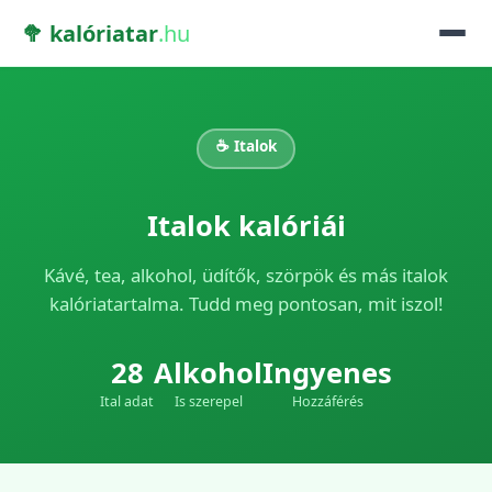
🥦 kalóriatar
.hu
☕ Italok
Italok kalóriái
Kávé, tea, alkohol, üdítők, szörpök és más italok
kalóriatartalma. Tudd meg pontosan, mit iszol!
28
Alkohol
Ingyenes
Ital adat
Is szerepel
Hozzáférés