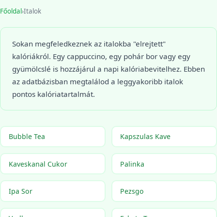
Főoldal
›
Italok
Sokan megfeledkeznek az italokba "elrejtett"
kalóriákról. Egy cappuccino, egy pohár bor vagy egy
gyümölcslé is hozzájárul a napi kalóriabevitelhez. Ebben
az adatbázisban megtalálod a leggyakoribb italok
pontos kalóriatartalmát.
Bubble Tea
Kapszulas Kave
Kaveskanal Cukor
Palinka
Ipa Sor
Pezsgo