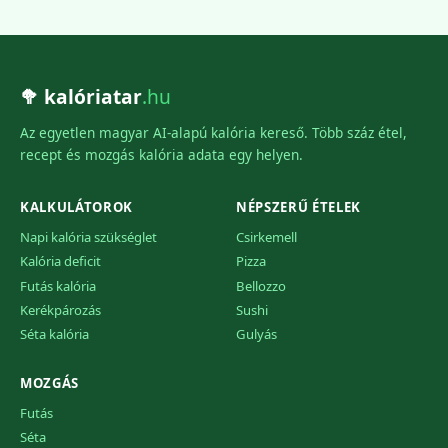
🥦 kalóriatar
.hu
Az egyetlen magyar AI-alapú kalória kereső. Több száz étel,
recept és mozgás kalória adata egy helyen.
KALKULÁTOROK
NÉPSZERŰ ÉTELEK
Napi kalória szükséglet
Csirkemell
Kalória deficit
Pizza
Futás kalória
Bellozzo
Kerékpározás
Sushi
Séta kalória
Gulyás
MOZGÁS
Futás
Séta