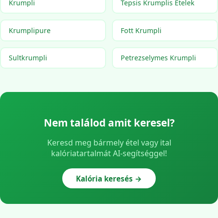
Krumpli
Tepsis Krumplis Etelek
Krumplipure
Fott Krumpli
Sultkrumpli
Petrezselymes Krumpli
Nem találod amit keresel?
Keresd meg bármely étel vagy ital
kalóriatartalmát AI-segítséggel!
Kalória keresés →