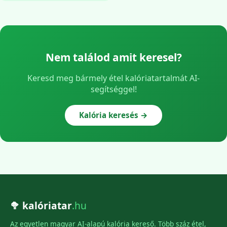
Nem találod amit keresel?
Keresd meg bármely étel kalóriatartalmát AI-
segítséggel!
Kalória keresés →
🥦 kalóriatar
.hu
Az egyetlen magyar AI-alapú kalória kereső. Több száz étel,