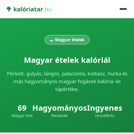
🥦 kalóriatar
.hu
🍳 Magyar ételek
Magyar ételek kalóriái
Pörkölt, gulyás, lángos, palacsinta, kolbász, hurka és
más hagyományos magyar fogások kalória- és
tápértéke.
69
Hagyományos
Ingyenes
Magyar étel
Receptek
Hozzáférés