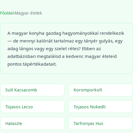
Főoldal
›
Magyar ételek
A magyar konyha gazdag hagyományokkal rendelkezik
— de mennyi kalóriát tartalmaz egy tányér gulyás, egy
adag lángos vagy egy szelet rétes? Ebben az
adatbázisban megtalálod a kedvenc magyar ételeid
pontos tápértékadatait.
Sult Kacsacomb
Koromporkolt
Tojasos Lecso
Tojasos Nokedli
Halaszle
Tarhonyas Hus