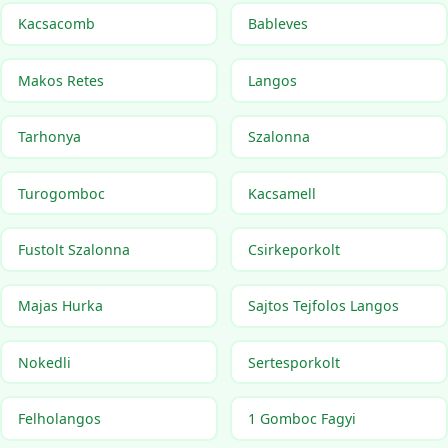
Kacsacomb
Bableves
Makos Retes
Langos
Tarhonya
Szalonna
Turogomboc
Kacsamell
Fustolt Szalonna
Csirkeporkolt
Majas Hurka
Sajtos Tejfolos Langos
Nokedli
Sertesporkolt
Felholangos
1 Gomboc Fagyi