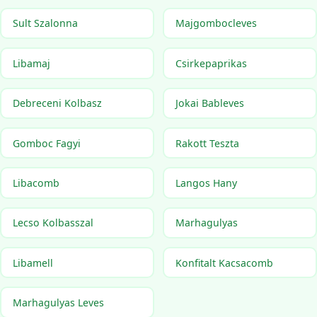
Sult Szalonna
Majgombocleves
Libamaj
Csirkepaprikas
Debreceni Kolbasz
Jokai Bableves
Gomboc Fagyi
Rakott Teszta
Libacomb
Langos Hany
Lecso Kolbasszal
Marhagulyas
Libamell
Konfitalt Kacsacomb
Marhagulyas Leves