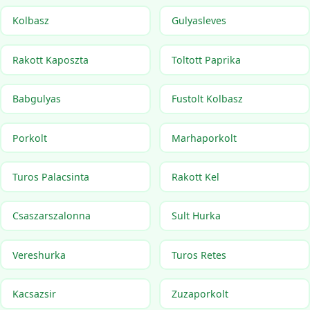
Kolbasz
Gulyasleves
Rakott Kaposzta
Toltott Paprika
Babgulyas
Fustolt Kolbasz
Porkolt
Marhaporkolt
Turos Palacsinta
Rakott Kel
Csaszarszalonna
Sult Hurka
Vereshurka
Turos Retes
Kacsazsir
Zuzaporkolt