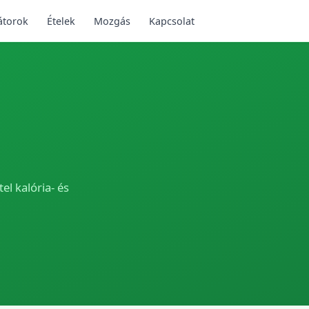
átorok
Ételek
Mozgás
Kapcsolat
el kalória- és