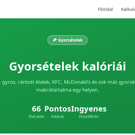
Főoldal
Kalkul
🍕 Gyorsételek
Gyorsételek kalóriái
, gyros, rántott ételek, KFC, McDonald's és sok más gyorsét
makrótartalma egy helyen.
66
Pontos
Ingyenes
Étel adat
Adatok
Hozzáférés