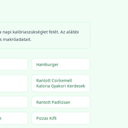
api kalóriaszükséglet felét. Az alábbi
és makróadatait.
Hamburger
Rantott Csirkemell
Kaloria Gyakori Kerdesek
Rantott Padlizsan
e
Pizzas Kifli