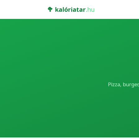
🥦 kalóriatar
.hu
Pizza, burger