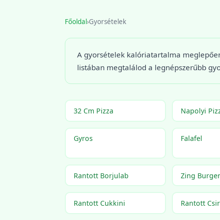
Főoldal
›
Gyorsételek
A gyorsételek kalóriatartalma meglepően
listában megtalálod a legnépszerűbb gyor
32 Cm Pizza
Napolyi Piz
Gyros
Falafel
Rantott Borjulab
Zing Burge
Rantott Cukkini
Rantott Cs