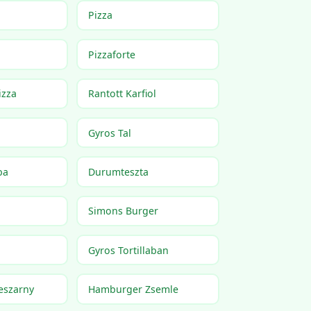
Pizza
Pizzaforte
izza
Rantott Karfiol
Gyros Tal
ba
Durumteszta
Simons Burger
Gyros Tortillaban
eszarny
Hamburger Zsemle