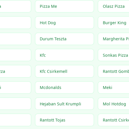
a
Pizza Me
Olasz Pizza
Hot Dog
Burger King
Durum Teszta
Margherita P
Kfc
Sonkas Pizza
zza
Kfc Csirkemell
Rantott Gom
i
Mcdonalds
Meki
Hejaban Sult Krumpli
Mol Hotdog
Rantott Tojas
Rantott Csirk