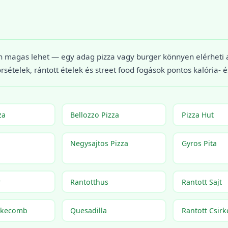
 magas lehet — egy adag pizza vagy burger könnyen elérheti a n
sételek, rántott ételek és street food fogások pontos kalória- 
za
Bellozzo Pizza
Pizza Hut
Negysajtos Pizza
Gyros Pita
r
Rantotthus
Rantott Sajt
irkecomb
Quesadilla
Rantott Csirk